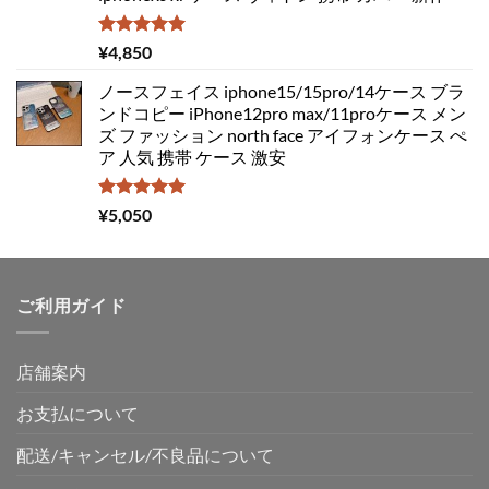
5段階中
¥
4,850
5.00
の評価
ノースフェイス iphone15/15pro/14ケース ブラ
ンドコピー iPhone12pro max/11proケース メン
ズ ファッション north face アイフォンケース ぺ
ア 人気 携帯 ケース 激安
5段階中
¥
5,050
5.00
の評価
ご利用ガイド
店舗案内
お支払について
配送/キャンセル/不良品について