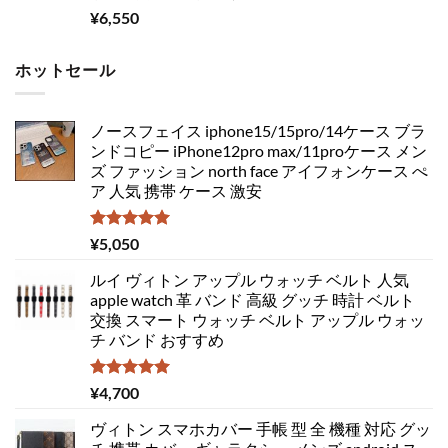
¥
6,550
ホットセール
ノースフェイス iphone15/15pro/14ケース ブラ
ンドコピー iPhone12pro max/11proケース メン
ズ ファッション north face アイフォンケース ぺ
ア 人気 携帯 ケース 激安
5段階中
¥
5,050
5.00
の評価
ルイ ヴィトン アップル ウォッチ ベルト 人気
apple watch 革 バンド 高級 グッチ 時計 ベルト
交換 スマート ウォッチ ベルト アップル ウォッ
チ バンド おすすめ
5段階中
¥
4,700
5.00
の評価
ヴィトン スマホカバー 手帳 型 全 機種 対応 グッ