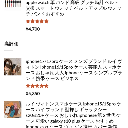
apple watch 革 バンド 高級 グッチ 時計 ベルト
交換 スマート ウォッチ ベルト アップル ウォッ
チ バンド おすすめ
5段階中
¥
4,700
5.00
の評価
高評価
iphone17/17pro ケース メンズ ブランド ルイ ヴ
ィトン iphone16/15pro ケース 芸能人 スマホケ
ース おしゃれ 大人 iphone ケース シンプル ブラ
ンド 携帯 ケース ビジネス
5段階中
¥
5,350
5.00
の評価
ルイ ヴィトン スマホケース iphone15/15pro ケ
ース ハイ ブランド 型押し ギャラクシー
s20/s20+ ケース おしゃれ iphonese 第 2 世代 ケ
ース 可愛い galaxy s10 plus ケース おすすめ
iphonexs xr ケース ヴィトン 携帯 カバー 新作