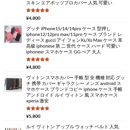
スキン エアポッツプロカバー 人気 可愛い
5段階中
¥
4,800
5.00
の評価
グッチ iPhone15/14/14pro ケース 型押し
iphone12/12pro max/11pro ケース ブランド レ
ディース gucci アイ フォンXs/Xs Max ケース 革
高級 iphonese 第 二 世代 ケース ハード 可愛い
iphonexr スマホケース GG ぺア 大人
5段階中
¥
4,800
5.00
の評価
ヴィトン スマホカバー 手帳 型 全 機種 対応 グッ
チ 携帯 カバー ギャラクシー メンズ android ス
マホケース ブランドコピー iphone ケース 手帳
アンドロイド ルイ ヴィトン 風 スマホケース
xperia 激安
5段階中
¥
5,800
5.00
の評価
ルイ ヴィトン アップル ウォッチ ベルト 人気