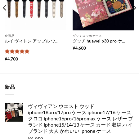
全商品
グッチスマホケース
ルイ ヴィトン アップル ウォッチ ベルト 人気 apple watch 革 バンド 高級 グッチ 時計 ベルト 交換 スマート ウォッチ ベルト アップル ウォッチ バンド おすすめ
グッチ huawei p30 pro ケース GGサイケデリック ファーウェイ p30 ケース かわいい gucci スマホカバー huawei mate 30 pro 人気 ファー ウェイ ケース mate30 カップル
¥
4,600
5段階中
5
の
¥
4,700
評価
新品
ヴィヴィアン ウエスト ウッド
iphone18pro/17pro ケース iphone17/16 ケース
クロコ iphone16pro/16promax ケース レザー ブ
ランド iphone15/14/13 ケース カード 収納 ハイ
ブランド 大人 かわいい iphone ケース
¥
6,050