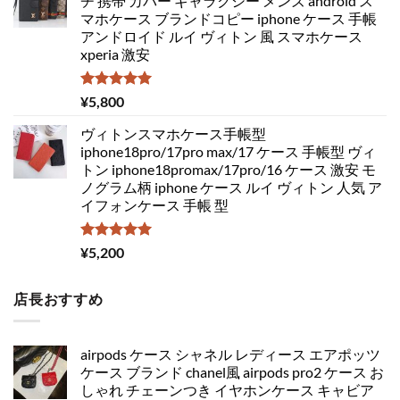
チ 携帯 カバー ギャラクシー メンズ android ス
マホケース ブランドコピー iphone ケース 手帳
アンドロイド ルイ ヴィトン 風 スマホケース
xperia 激安
5段階中
¥
5,800
5.00
の評価
ヴィトンスマホケース手帳型
iphone18pro/17pro max/17 ケース 手帳型 ヴィ
トン iphone18promax/17pro/16 ケース 激安 モ
ノグラム柄 iphone ケース ルイ ヴィトン 人気 ア
イフォンケース 手帳 型
5段階中
¥
5,200
5.00
の評価
店長おすすめ
airpods ケース シャネル レディース エアポッツ
ケース ブランド chanel風 airpods pro2 ケース お
しゃれ チェーンつき イヤホンケース キャビア