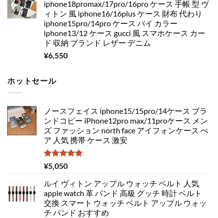
iphone18promax/17pro/16pro ケース 手帳 型 ヴ
ィトン 風 iphone16/16plus ケース 財布 代わり
iphone15pro/14pro ケース バイ カラー
iphone13/12 ケース gucci 風 スマホケース カー
ド 収納 ブランド レザー デニム
¥
6,550
ホットセール
ノースフェイス iphone15/15pro/14ケース ブラ
ンドコピー iPhone12pro max/11proケース メン
ズ ファッション north face アイフォンケース ぺ
ア 人気 携帯 ケース 激安
5段階中
¥
5,050
5.00
の評価
ルイ ヴィトン アップル ウォッチ ベルト 人気
apple watch 革 バンド 高級 グッチ 時計 ベルト
交換 スマート ウォッチ ベルト アップル ウォッ
チ バンド おすすめ