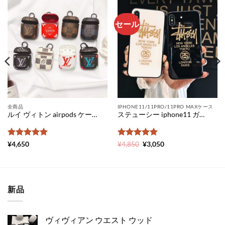
セール
全商品
IPHONE11/11PRO/11PRO MAXケース
ルイ ヴィトン airpods ケース コピー エアーポッズ プロ2 ケース ブランド メンズ エア ポッド ケース 可愛い airpods pro ケース シュプリーム エアーポッズ ケース 充電 おすすめ
ステューシー iphone11 ガラス ケース 激安 stussy スマホケース iphone11pro 人気 iphone xs ケース かっこいい メンズ アイフォン xr ケース おしゃれ ブランド 携帯 カバー おすすめ
5段階中
5
の
5段階中
元
5
の
現
¥
4,650
¥
4,850
¥
3,050
の
在
評価
評価
価
の
格
価
は
格
¥4,850
は
で
¥3,050
新品
し
で
た。
す。
ヴィヴィアン ウエスト ウッド