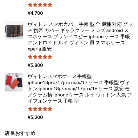
5段階中
¥
4,700
5.00
の評価
ヴィトン スマホカバー 手帳 型 全 機種 対応 グッ
チ 携帯 カバー ギャラクシー メンズ android ス
マホケース ブランドコピー iphone ケース 手帳
アンドロイド ルイ ヴィトン 風 スマホケース
xperia 激安
5段階中
¥
5,800
5.00
の評価
ヴィトンスマホケース手帳型
iphone18pro/17pro max/17 ケース 手帳型 ヴィ
トン iphone18promax/17pro/16 ケース 激安 モ
ノグラム柄 iphone ケース ルイ ヴィトン 人気 ア
イフォンケース 手帳 型
5段階中
¥
5,200
5.00
の評価
店長おすすめ