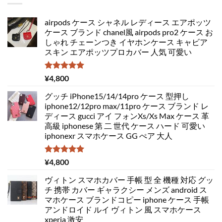
airpods ケース シャネル レディース エアポッツ
ケース ブランド chanel風 airpods pro2 ケース お
しゃれ チェーンつき イヤホンケース キャビア
スキン エアポッツプロカバー 人気 可愛い
5段階中
¥
4,800
5.00
の評価
グッチ iPhone15/14/14pro ケース 型押し
iphone12/12pro max/11pro ケース ブランド レ
ディース gucci アイ フォンXs/Xs Max ケース 革
高級 iphonese 第 二 世代 ケース ハード 可愛い
iphonexr スマホケース GG ぺア 大人
5段階中
¥
4,800
5.00
の評価
ヴィトン スマホカバー 手帳 型 全 機種 対応 グッ
チ 携帯 カバー ギャラクシー メンズ android ス
マホケース ブランドコピー iphone ケース 手帳
アンドロイド ルイ ヴィトン 風 スマホケース
xperia 激安