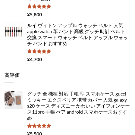
5段階中
¥
5,800
5.00
の評価
ルイ ヴィトン アップル ウォッチ ベルト 人気
apple watch 革 バンド 高級 グッチ 時計 ベルト
交換 スマート ウォッチ ベルト アップル ウォッ
チ バンド おすすめ
5段階中
¥
4,700
5.00
の評価
高評価
グッチ 全 機種 対応 手帳 型 スマホケース gucci
ミッキー エクスペリア 携帯 カバー 人気 galaxy
s20 ケース ディズニー かわいい アイフォンケー
ス11pro 手帳 ぺア android スマホケースおすす
め
5段階中
¥
5,500