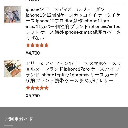
5.00
の評価
iphone14ケースディオール ジョーダン
iphone13/12miniケースカッコイイ ケータイケ
ース iphone12プロ dior 新作 iphone11pro
max/11カバー 個性的 ブランド iphonexs/xr tpu
ソフト ケース 海外 iphonexs max 保護カバー さ
りげない
5段階中
¥
4,700
5.00
の評価
セリーヌ アイ フォン17 ケース スマホケース シ
ョルダー ブランド iphone17pro ケース ハイ ブ
ランド iphone16plus/16promax ケース カード
収納 ブランド 携帯 ケース 斜 めがけ レザー
5段階中
¥
5,750
5.00
の評価
ご利用ガイド