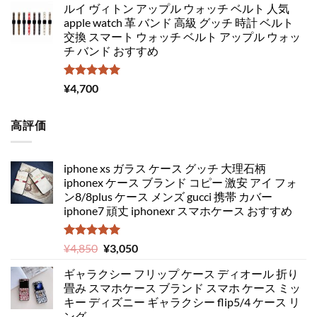
ルイ ヴィトン アップル ウォッチ ベルト 人気
apple watch 革 バンド 高級 グッチ 時計 ベルト
交換 スマート ウォッチ ベルト アップル ウォッ
チ バンド おすすめ
5段階中
¥
4,700
5.00
の評価
高評価
iphone xs ガラス ケース グッチ 大理石柄
iphonex ケース ブランド コピー 激安 アイ フォ
ン8/8plus ケース メンズ gucci 携帯 カバー
iphone7 頑丈 iphonexr スマホケース おすすめ
5段階中
元
現
¥
4,850
¥
3,050
5.00
の評価
の
在
ギャラクシー フリップ ケース ディオール 折り
価
の
畳み スマホケース ブランド スマホ ケース ミッ
格
価
キー ディズニー ギャラクシー flip5/4 ケース リ
は
格
ング