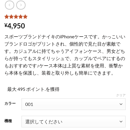
5
件の利用者
4,950
¥
評価に基づ
く5段階評
スポーツブランドナイキのiPhoneケースです。かっこいい
価のうち、
5
点
ブランドロゴがプリントされ、個性的で見た目が素敵で
す。カジュアルに持てちゃうアイフォンケース、男女どち
らが持ってもスタイリッシュで、カップルでペアにするの
もおすすめです♪ケース本体は上質な素材を使用、衝撃か
ら本体を保護し、装着と取り外しも簡単にできます。
最大 495 ポイント.を獲得
クリア
カラー
機種