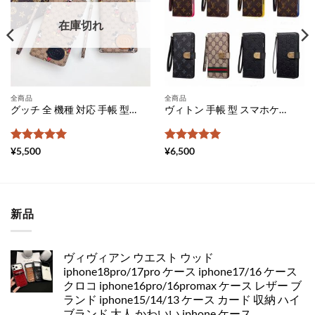
在庫切れ
全商品
全商品
グッチ 全 機種 対応 手帳 型 スマホケース gucci ミッキー エクスペリア 携帯 カバー 人気 galaxy s20 ケース ディズニー かわいい アイフォンケース11pro 手帳 ぺア android スマホケースおすすめ
ヴィトン 手帳 型 スマホケース 全 機種 対応 xperia ケース おしゃれ ギャラクシーケース かわいい アンドロイド スマホケース gucci コピー エクスペリア 携帯 カバー aquos センス 3 iphone ケース 手帳 メンズ 激安
5段階中
5
の
5段階中
5
の
¥
5,500
¥
6,500
評価
評価
新品
ヴィヴィアン ウエスト ウッド
iphone18pro/17pro ケース iphone17/16 ケース
クロコ iphone16pro/16promax ケース レザー ブ
ランド iphone15/14/13 ケース カード 収納 ハイ
ブランド 大人 かわいい iphone ケース