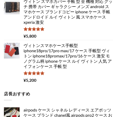
ヴィトン スマホカバー 手帳 型 全 機種 対応 グッ
チ 携帯 カバー ギャラクシー メンズ android ス
マホケース ブランドコピー iphone ケース 手帳
アンドロイド ルイ ヴィトン 風 スマホケース
xperia 激安
5段階中
¥
5,800
5.00
の評価
ヴィトンスマホケース手帳型
iphone18pro/17pro max/17 ケース 手帳型 ヴィ
トン iphone18promax/17pro/16 ケース 激安 モ
ノグラム柄 iphone ケース ルイ ヴィトン 人気 ア
イフォンケース 手帳 型
5段階中
¥
5,200
5.00
の評価
店長おすすめ
airpods ケース シャネル レディース エアポッツ
ケース ブランド chanel風 airpods pro2 ケース お