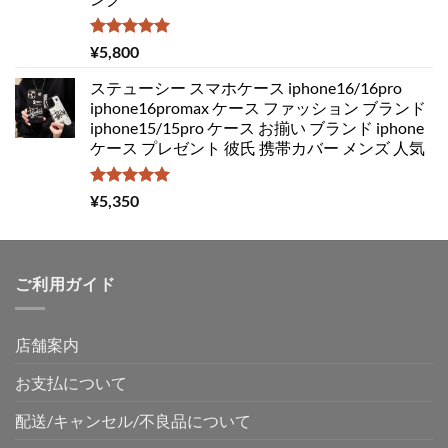
¥4,850
は
で
¥3,050
し
で
5段階中
¥
5,800
5.00
の評価
た。
す。
ステューシー スマホケース iphone16/16pro
iphone16promax ケース ファッション ブランド
iphone15/15pro ケース お揃い ブランド iphone
ケース プレゼント 彼氏 携帯カバー メンズ 人気
5段階中
¥
5,350
5.00
の評価
ご利用ガイド
店舗案内
お支払について
配送/キャンセル/不良品について