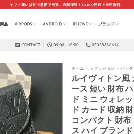
ヤマト或いは佐川急便で発送、通関保証！10,000円以上送料無料。
商品
AIRPODS
ANDROID
IPHONE
ブランド
CONTACT
09:00 - 18:00
05058386614
ホーム
/
ファッション
/
バッグ
ルイヴィトン風 
ース 短い 財布 
ド ミニ ウォレッ
ド カード 収納 
コンパクト 財布
ス ハイ ブランド