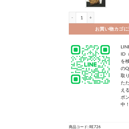
ルイヴィトン風 カード ケース 短
お買い物カゴに
LIN
ID
を
の
取
た
える
ポ
中
商品コード:
RE726