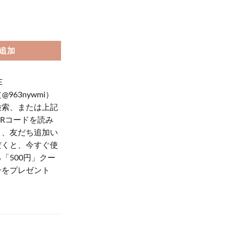
い 財布 ハイブランド ミニ ウォレット ブランド カード 収納 財布 レザー
追加
E
（@963nywmi）
検索、または上記
QRコードを読み
り、友だち追加い
だくと、今すぐ使
「500円」クー
ンをプレゼント
！