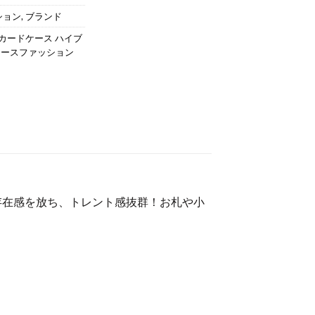
ション
,
ブランド
カードケース ハイブ
ィースファッション
存在感を放ち、トレント感抜群！お札や小