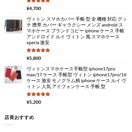
5段階中
¥
4,700
5.00
の評価
ヴィトン スマホカバー 手帳 型 全 機種 対応 グッ
チ 携帯 カバー ギャラクシー メンズ android ス
マホケース ブランドコピー iphone ケース 手帳
アンドロイド ルイ ヴィトン 風 スマホケース
xperia 激安
5段階中
¥
5,800
5.00
の評価
ヴィトンスマホケース手帳型 iphone17pro
max/17 ケース 手帳型 ヴィトン iphone17pro/16
ケース 激安 モノグラム柄 iphone ケース ルイ ヴ
ィトン 人気 アイフォンケース 手帳 型
5段階中
¥
5,200
5.00
の評価
店長おすすめ