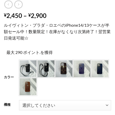
価
2,450
–
2,900
¥
¥
格
ルイヴィトン・プラダ・ロエベのiPhone14/13ケースが半
帯:
額セール中！数量限定！在庫がなくなり次第終了！翌営業
¥2,450
日発送可能☆
–
¥2,900
最大 290 ポイント.を獲得
カラー
機種