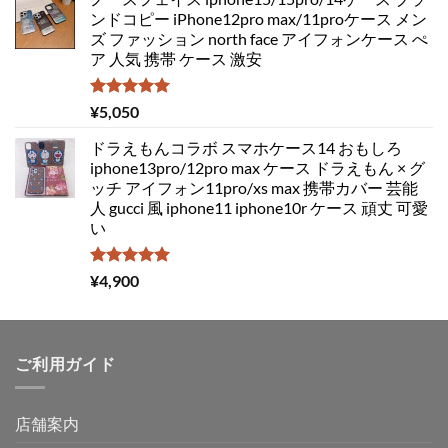
ンドコピー iPhone12pro max/11proケース メン
ズ ファッション north face アイフォンケース ぺ
ア 人気 携帯 ケース 激安
5段階中
¥
5,050
5.00
の評価
ドラえもんコラボ スマホケース14 おもしろ
iphone13pro/12pro max ケース ドラえもん × グ
ッチ アイフォン11pro/xs max 携帯カバー 芸能
人 gucci 風 iphone11 iphone10r ケース 頑丈 可愛
い
5段階中
¥
4,900
5.00
の評価
ご利用ガイド
店舗案内