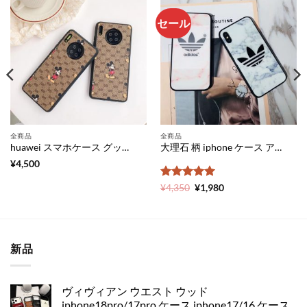
セール
全商品
全商品
huawei スマホケース グッチ ディズニー コラボ ファー ウェイ p30 ケース 人気 huawei p30 pro ケース ミッキー かわいい gucci 携帯 ケース アンドロイド huawei mate30 おしゃれ
大理石 柄 iphone ケース アディダス iphone11pro ケース ペア 人気 adidas アイ フォン ケース11 ピンク かわいい iphone xs スマホケース お揃い iphone x xr ケース 衝撃 安い
¥
4,500
5段階中
元
5
の
現
¥
4,350
¥
1,980
の
在
評価
価
の
格
価
は
格
¥4,350
は
で
¥1,980
新品
し
で
た。
す。
ヴィヴィアン ウエスト ウッド
iphone18pro/17pro ケース iphone17/16 ケース