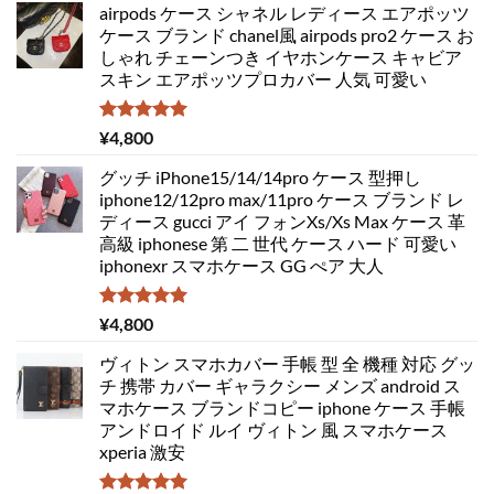
airpods ケース シャネル レディース エアポッツ
ケース ブランド chanel風 airpods pro2 ケース お
しゃれ チェーンつき イヤホンケース キャビア
スキン エアポッツプロカバー 人気 可愛い
5段階中
¥
4,800
5.00
の評価
グッチ iPhone15/14/14pro ケース 型押し
iphone12/12pro max/11pro ケース ブランド レ
ディース gucci アイ フォンXs/Xs Max ケース 革
高級 iphonese 第 二 世代 ケース ハード 可愛い
iphonexr スマホケース GG ぺア 大人
5段階中
¥
4,800
5.00
の評価
ヴィトン スマホカバー 手帳 型 全 機種 対応 グッ
チ 携帯 カバー ギャラクシー メンズ android ス
マホケース ブランドコピー iphone ケース 手帳
アンドロイド ルイ ヴィトン 風 スマホケース
xperia 激安