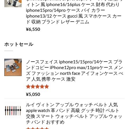
ィトン 風 iphone16/16plus ケース 財布 代わり
iphone15pro/14pro ケース バイ カラー
iphone13/12 ケース gucci 風 スマホケース カー
ド 収納 ブランド レザー デニム
¥
6,550
ホットセール
ノースフェイス iphone15/15pro/14ケース ブラ
ンドコピー iPhone12pro max/11proケース メン
ズ ファッション north face アイフォンケース ぺ
ア 人気 携帯 ケース 激安
5段階中
¥
5,050
5.00
の評価
ルイ ヴィトン アップル ウォッチ ベルト 人気
apple watch 革 バンド 高級 グッチ 時計 ベルト
交換 スマート ウォッチ ベルト アップル ウォッ
チ バンド おすすめ