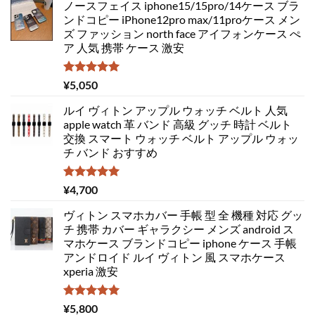
ノースフェイス iphone15/15pro/14ケース ブラ
ンドコピー iPhone12pro max/11proケース メン
ズ ファッション north face アイフォンケース ぺ
ア 人気 携帯 ケース 激安
5段階中
¥
5,050
5.00
の評価
ルイ ヴィトン アップル ウォッチ ベルト 人気
apple watch 革 バンド 高級 グッチ 時計 ベルト
交換 スマート ウォッチ ベルト アップル ウォッ
チ バンド おすすめ
5段階中
¥
4,700
5.00
の評価
ヴィトン スマホカバー 手帳 型 全 機種 対応 グッ
チ 携帯 カバー ギャラクシー メンズ android ス
マホケース ブランドコピー iphone ケース 手帳
アンドロイド ルイ ヴィトン 風 スマホケース
xperia 激安
5段階中
¥
5,800