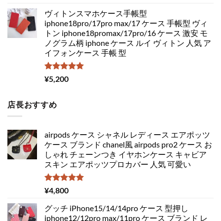
5.00
の評価
ヴィトンスマホケース手帳型
iphone18pro/17pro max/17 ケース 手帳型 ヴィ
トン iphone18promax/17pro/16 ケース 激安 モ
ノグラム柄 iphone ケース ルイ ヴィトン 人気 ア
イフォンケース 手帳 型
5段階中
¥
5,200
5.00
の評価
店長おすすめ
airpods ケース シャネル レディース エアポッツ
ケース ブランド chanel風 airpods pro2 ケース お
しゃれ チェーンつき イヤホンケース キャビア
スキン エアポッツプロカバー 人気 可愛い
5段階中
¥
4,800
5.00
の評価
グッチ iPhone15/14/14pro ケース 型押し
iphone12/12pro max/11pro ケース ブランド レ