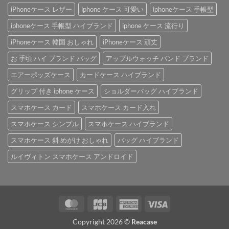
iPhoneケース レザー
iphone ケース 可愛い
iphoneケース 手帳型
iphoneケース 手帳型 ハイブランド
iphone ケース 流行り
iPhoneケース 韓国 おしゃれ
iPhoneケース 頑丈
お 手頃 ハイ ブランド バッグ
アップルウォッチ バンド ブランド
エアーポッズケース
カードケース ハイブランド
グリップ 付き iphone ケース
ショルダーバッグ ハイブランド
スマホケース カード
スマホケース カード入れ
スマホケース シンプル
スマホケース ハイブランド
スマホケース 斜 めがけ おしゃれ
バッグ ハイブランド
ルイヴィトン スマホケース アンドロイド
MasterCard
JCB
American
Visa
Express
Copyright 2026 ©
Reacase