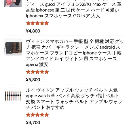
ディース gucci アイ フォンXs/Xs Max ケース 革
高級 iphonese 第 二 世代 ケース ハード 可愛い
iphonexr スマホケース GG ぺア 大人
5段階中
¥
4,800
5.00
の評価
ヴィトン スマホカバー 手帳 型 全 機種 対応 グッ
チ 携帯 カバー ギャラクシー メンズ android ス
マホケース ブランドコピー iphone ケース 手帳
アンドロイド ルイ ヴィトン 風 スマホケース
xperia 激安
5段階中
¥
5,800
5.00
の評価
ルイ ヴィトン アップル ウォッチ ベルト 人気
apple watch 革 バンド 高級 グッチ 時計 ベルト
交換 スマート ウォッチ ベルト アップル ウォッ
チ バンド おすすめ
5段階中
¥
4,700
5.00
の評価