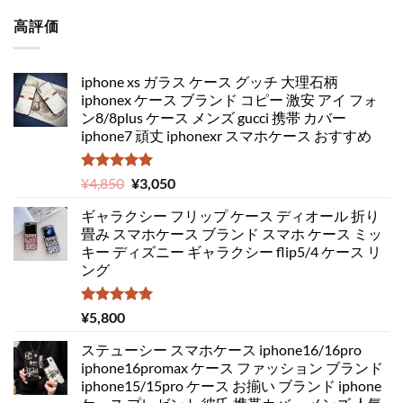
高評価
iphone xs ガラス ケース グッチ 大理石柄
iphonex ケース ブランド コピー 激安 アイ フォ
ン8/8plus ケース メンズ gucci 携帯 カバー
iphone7 頑丈 iphonexr スマホケース おすすめ
5段階中
元
現
¥
4,850
¥
3,050
5.00
の評価
の
在
ギャラクシー フリップ ケース ディオール 折り
価
の
畳み スマホケース ブランド スマホ ケース ミッ
格
価
キー ディズニー ギャラクシー flip5/4 ケース リ
は
格
ング
¥4,850
は
で
¥3,050
し
で
5段階中
¥
5,800
5.00
の評価
た。
す。
ステューシー スマホケース iphone16/16pro
iphone16promax ケース ファッション ブランド
iphone15/15pro ケース お揃い ブランド iphone