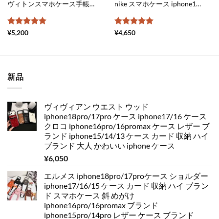
ヴィトンスマホケース手帳型 iphone18pro/17pro max/17 ケース 手帳型 ヴィトン iphone18promax/17pro/16 ケース 激安 モノグラム柄 iphone ケース ルイ ヴィトン 人気 アイフォンケース 手帳 型
nike スマホケース iphone14/14pro ガラス ケース メンズ iphone11ケース ナイキ ペア アイフォン Xs Max ケース 人気 iphone Xr ケース お 揃い シンプル iphone xr スマホケース 安い
5段階中
5
の
5段階中
5
の
¥
5,200
¥
4,650
評価
評価
新品
ヴィヴィアン ウエスト ウッド
iphone18pro/17pro ケース iphone17/16 ケース
クロコ iphone16pro/16promax ケース レザー ブ
ランド iphone15/14/13 ケース カード 収納 ハイ
ブランド 大人 かわいい iphone ケース
¥
6,050
エルメス iphone18pro/17proケース ショルダー
iphone17/16/15 ケース カード 収納 ハイ ブラン
ド スマホケース 斜 めがけ
iphone16pro/16promax ブランド
iphone15pro/14pro レザー ケース ブランド