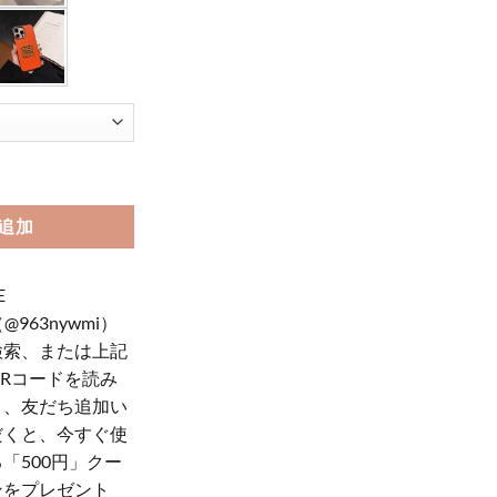
e17pro/16pro ケース 韓国 流行り iphone17promax/16/15 ケー
追加
E
（@963nywmi）
検索、または上記
QRコードを読み
り、友だち追加い
だくと、今すぐ使
「500円」クー
ンをプレゼント