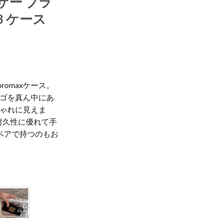
ザー ブラ
13 ケース
7promaxケース。
ゴを真ん中にあ
ゃれに見えま
耐久性に優れて手
ペアで持つのもお