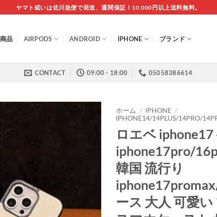
ヤマト或いは佐川急便で発送、通関保証！10,000円以上送料無料。
商品
AIRPODS
ANDROID
IPHONE
ブランド
CONTACT
09:00 - 18:00
05058386614
ホーム
/
IPHONE
/
IPHONE14/14PLUS/14PRO/1
ロエベ iphone1
iphone17pro/1
韓国 流行り
iphone17promax
ース 大人 可愛い