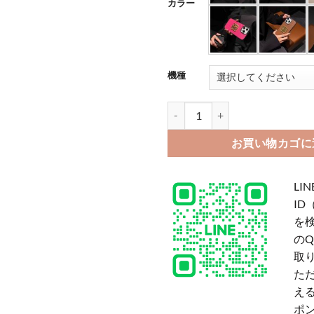
カラー
機種
ロエベ iphone17 ケース iphon
お買い物カゴに
LIN
ID
を
の
取
た
える
ポ