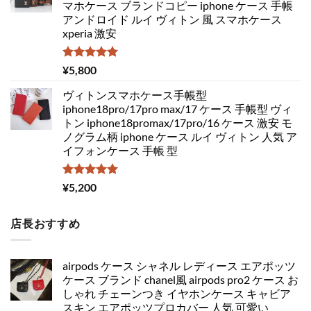
マホケース ブランドコピー iphone ケース 手帳
アンドロイド ルイ ヴィトン 風 スマホケース
xperia 激安
5段階中
¥
5,800
5.00
の評価
ヴィトンスマホケース手帳型
iphone18pro/17pro max/17 ケース 手帳型 ヴィ
トン iphone18promax/17pro/16 ケース 激安 モ
ノグラム柄 iphone ケース ルイ ヴィトン 人気 ア
イフォンケース 手帳 型
5段階中
¥
5,200
5.00
の評価
店長おすすめ
airpods ケース シャネル レディース エアポッツ
ケース ブランド chanel風 airpods pro2 ケース お
しゃれ チェーンつき イヤホンケース キャビア
スキン エアポッツプロカバー 人気 可愛い