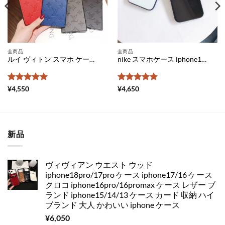
全商品
全商品
ルイ ヴィトン スマホ ケース ギャラクシー s24 ケース ブランド galaxys24+ ケース パロディ ギャラクシー s23 カバー 人気 galaxy ケース 可愛い ヴィトン 携帯 ケース galaxys22 s22 plus ぺア おすすめ
nike スマホケース iphone14/14pro ガラス ケース メンズ iphone11ケース ナイキ ペア アイフォン Xs Max ケース 人気 iphone Xr ケース お 揃い シンプル iphone xr スマホケース 安い
5段階中
5
の
5段階中
5
の
¥
4,550
¥
4,650
評価
評価
新品
ヴィヴィアン ウエスト ウッド
iphone18pro/17pro ケース iphone17/16 ケース
クロコ iphone16pro/16promax ケース レザー ブ
ランド iphone15/14/13 ケース カード 収納 ハイ
ブランド 大人 かわいい iphone ケース
¥
6,050