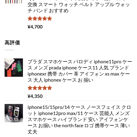
交換 スマート ウォッチ ベルト アップル ウォッ
チ バンド おすすめ
5段階中
¥
4,700
5.00
の評価
高評価
プラダ スマホケース パロディ iphone11pro ケー
ス メンズ prada iphone ケース11 人気 ブランド
iphonexr 携帯 カバー 革 アイフォン xs max ケー
ス 大人 iphonex ケース お 揃い
5段階中
¥
4,350
5.00
の評価
iphone15/15pro/14 ケース ノースフェイス クロ
ット iphone12pro max/11 ケース 芸能人 メンズ
スマホケース ハイブランド 安い アイフォンケ
ース お揃い the north face ロゴ 携帯ケース 薄い
丈夫