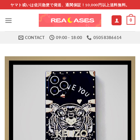
Skip
ヤマト或いは佐川急便で発送、通関保証！10,000円以上送料無料。
to
content
0
CONTACT
09:00 - 18:00
05058386614