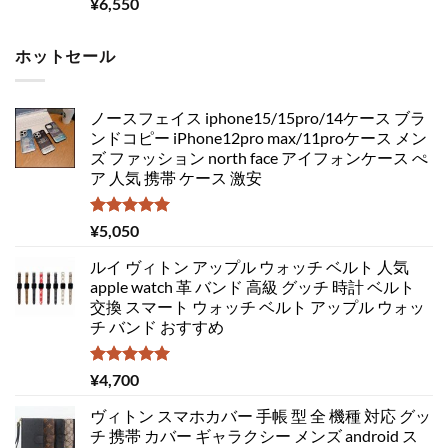
¥
6,550
ホットセール
ノースフェイス iphone15/15pro/14ケース ブラ
ンドコピー iPhone12pro max/11proケース メン
ズ ファッション north face アイフォンケース ぺ
ア 人気 携帯 ケース 激安
5段階中
¥
5,050
5.00
の評価
ルイ ヴィトン アップル ウォッチ ベルト 人気
apple watch 革 バンド 高級 グッチ 時計 ベルト
交換 スマート ウォッチ ベルト アップル ウォッ
チ バンド おすすめ
5段階中
¥
4,700
5.00
の評価
ヴィトン スマホカバー 手帳 型 全 機種 対応 グッ
チ 携帯 カバー ギャラクシー メンズ android ス