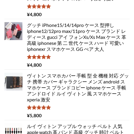
5段階中
¥
4,800
5.00
の評価
グッチ iPhone15/14/14pro ケース 型押し
iphone12/12pro max/11pro ケース ブランド レ
ディース gucci アイ フォンXs/Xs Max ケース 革
高級 iphonese 第 二 世代 ケース ハード 可愛い
iphonexr スマホケース GG ぺア 大人
5段階中
¥
4,800
5.00
の評価
ヴィトン スマホカバー 手帳 型 全 機種 対応 グッ
チ 携帯 カバー ギャラクシー メンズ android ス
マホケース ブランドコピー iphone ケース 手帳
アンドロイド ルイ ヴィトン 風 スマホケース
xperia 激安
5段階中
¥
5,800
5.00
の評価
ルイ ヴィトン アップル ウォッチ ベルト 人気
apple watch 革 バンド 高級 グッチ 時計 ベルト