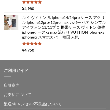
5段階中
¥
4,980
5.00
の評価
ルイ ヴィトン 風 iphone14/14pro ケース アクリ
ル iphone12pro/12pro max カバー ペア シンプル
アイフォン11/11プロ 携帯ケース ヴィトン 偽物
iphoneケースxs max 流行り VUTTION iphonexs
iphonexr スマホカバー 韓国 人気
5段階中
¥
4,750
5.00
の評価
ご利用ガイド
店舗案内
お支払について
配送/キャンセル/不良品について