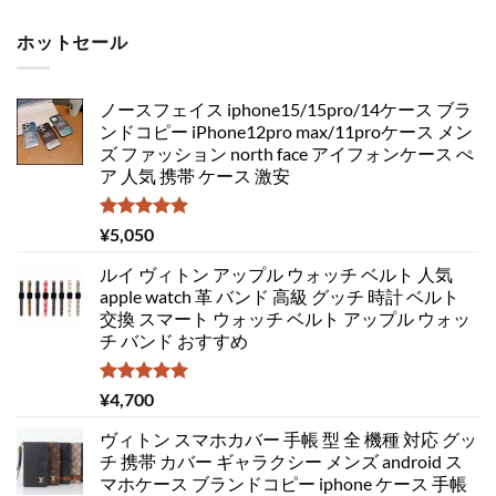
ホットセール
ノースフェイス iphone15/15pro/14ケース ブラ
ンドコピー iPhone12pro max/11proケース メン
ズ ファッション north face アイフォンケース ぺ
ア 人気 携帯 ケース 激安
5段階中
¥
5,050
5.00
の評価
ルイ ヴィトン アップル ウォッチ ベルト 人気
apple watch 革 バンド 高級 グッチ 時計 ベルト
交換 スマート ウォッチ ベルト アップル ウォッ
チ バンド おすすめ
5段階中
¥
4,700
5.00
の評価
ヴィトン スマホカバー 手帳 型 全 機種 対応 グッ
チ 携帯 カバー ギャラクシー メンズ android ス
マホケース ブランドコピー iphone ケース 手帳