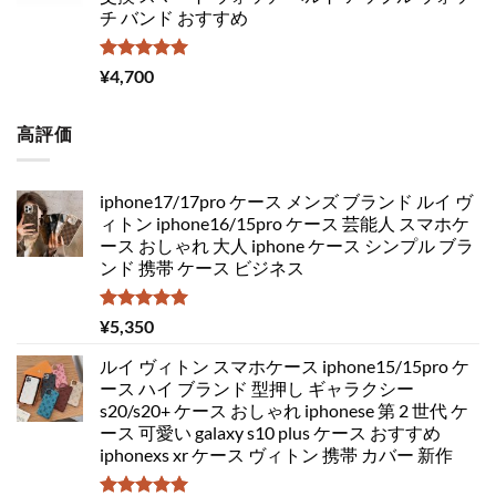
チ バンド おすすめ
5段階中
¥
4,700
5.00
の評価
高評価
iphone17/17pro ケース メンズ ブランド ルイ ヴ
ィトン iphone16/15pro ケース 芸能人 スマホケ
ース おしゃれ 大人 iphone ケース シンプル ブラ
ンド 携帯 ケース ビジネス
5段階中
¥
5,350
5.00
の評価
ルイ ヴィトン スマホケース iphone15/15pro ケ
ース ハイ ブランド 型押し ギャラクシー
s20/s20+ ケース おしゃれ iphonese 第 2 世代 ケ
ース 可愛い galaxy s10 plus ケース おすすめ
iphonexs xr ケース ヴィトン 携帯 カバー 新作