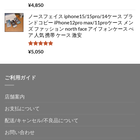
5段階中
¥
4,850
5.00
の評価
ノースフェイス iphone15/15pro/14ケース ブラ
ンドコピー iPhone12pro max/11proケース メン
ズ ファッション north face アイフォンケース ぺ
ア 人気 携帯 ケース 激安
5段階中
¥
5,050
5.00
の評価
ご利用ガイド
店舗案内
お支払について
配送/キャンセル/不良品について
お問い合わせ