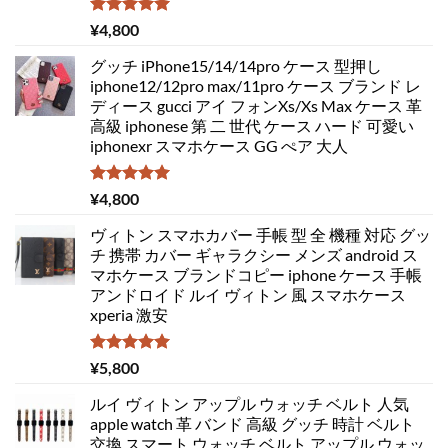
5段階中
¥
4,800
5.00
の評価
グッチ iPhone15/14/14pro ケース 型押し
iphone12/12pro max/11pro ケース ブランド レ
ディース gucci アイ フォンXs/Xs Max ケース 革
高級 iphonese 第 二 世代 ケース ハード 可愛い
iphonexr スマホケース GG ぺア 大人
5段階中
¥
4,800
5.00
の評価
ヴィトン スマホカバー 手帳 型 全 機種 対応 グッ
チ 携帯 カバー ギャラクシー メンズ android ス
マホケース ブランドコピー iphone ケース 手帳
アンドロイド ルイ ヴィトン 風 スマホケース
xperia 激安
5段階中
¥
5,800
5.00
の評価
ルイ ヴィトン アップル ウォッチ ベルト 人気
apple watch 革 バンド 高級 グッチ 時計 ベルト
交換 スマート ウォッチ ベルト アップル ウォッ