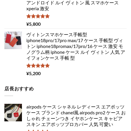
アンドロイド ルイ ヴィトン 風 スマホケース
xperia 激安
5段階中
¥
5,800
5.00
の評価
ヴィトンスマホケース手帳型
iphone18pro/17pro max/17 ケース 手帳型 ヴィ
トン iphone18promax/17pro/16 ケース 激安 モ
ノグラム柄 iphone ケース ルイ ヴィトン 人気 ア
イフォンケース 手帳 型
5段階中
¥
5,200
5.00
の評価
店長おすすめ
airpods ケース シャネル レディース エアポッツ
ケース ブランド chanel風 airpods pro2 ケース お
しゃれ チェーンつき イヤホンケース キャビア
スキン エアポッツプロカバー 人気 可愛い