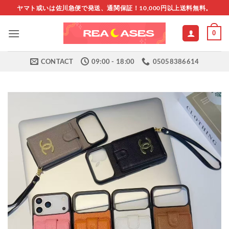
Skip
ヤマト或いは佐川急便で発送、通関保証！10,000円以上送料無料。
to
content
0
CONTACT
09:00 - 18:00
05058386614