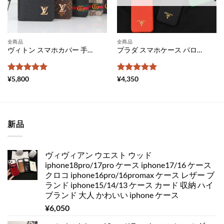
全商品
全商品
ヴィトン スマホカバー 手帳 型 全 機種 対応 グッチ 携帯 カバー ギャラクシー メンズ android スマホケース ブランドコピー iphone ケース 手帳 アンドロイド ルイ ヴィトン 風 スマホケース xperia 激安
プラダ スマホケース パロディ iphone11pro ケース メンズ prada iphone ケース11 人気 ブランド iphonexr 携帯 カバー 革 アイフォン xs max ケース 大人 iphonex ケース お 揃い
5段階中
5
の
5段階中
5
の
¥
5,800
¥
4,350
評価
評価
新品
ヴィヴィアン ウエスト ウッド
iphone18pro/17pro ケース iphone17/16 ケース
クロコ iphone16pro/16promax ケース レザー ブ
ランド iphone15/14/13 ケース カード 収納 ハイ
ブランド 大人 かわいい iphone ケース
¥
6,050