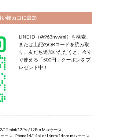
ケース ショルダー ブランド iphone18promax/17promax ケース ルイヴ
買い物カゴに追加
LINE ID（@963nywmi）を検索、
または上記のQRコードを読み取
り、友だち追加いただくと、今す
ぐ使える「500円」クーポンをプ
レゼント中！
12/12mini/12Pro/12Pro Maxケース
,
Maxケース
,
iPhone14/14plus/14pro/14pro maxケース
,