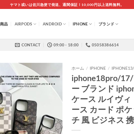
ヤマト或いは佐川急便で発送、通関保証！10,000円以上送料無料。
商品
AIRPODS
ANDROID
IPHONE
ブランド
CONTACT
09:00 - 18:00
05058386614
ホーム
/
IPHONE
/
IPHONE13
iphone18pro/
ー ブランド iphon
ケース ルイヴィトン 
ース カード ポ
チ 風 ビジネス 