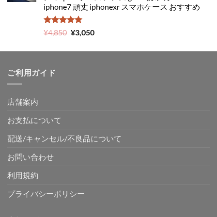
iphone7 頑丈 iphonexr スマホケース おすすめ
5段階中
元
現
¥
4,850
¥
3,050
5.00
の評価
の
在
価
の
格
価
ご利用ガイド
は
格
¥4,850
は
で
¥3,050
店舗案内
し
で
た。
す。
お支払について
配送/キャンセル/不良品について
お問い合わせ
利用規約
プライバシーポリシー