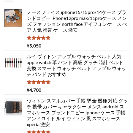
ノースフェイス iphone15/15pro/14ケース ブラ
ンドコピー iPhone12pro max/11proケース メン
ズ ファッション north face アイフォンケース ぺ
ア 人気 携帯 ケース 激安
5段階中
¥
5,050
5.00
の評価
ルイ ヴィトン アップル ウォッチ ベルト 人気
apple watch 革 バンド 高級 グッチ 時計 ベルト
交換 スマート ウォッチ ベルト アップル ウォッ
チ バンド おすすめ
5段階中
¥
4,700
5.00
の評価
ヴィトン スマホカバー 手帳 型 全 機種 対応 グッ
チ 携帯 カバー ギャラクシー メンズ android ス
マホケース ブランドコピー iphone ケース 手帳
アンドロイド ルイ ヴィトン 風 スマホケース
xperia 激安