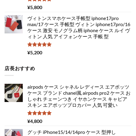
5段階中
¥
5,800
5.00
の評価
ヴィトンスマホケース手帳型 iphone17pro
max/17 ケース 手帳型 ヴィトン iphone17pro/16
ケース 激安 モノグラム柄 iphone ケース ルイ ヴ
ィトン 人気 アイフォンケース 手帳 型
5段階中
¥
5,200
5.00
の評価
店長おすすめ
airpods ケース シャネル レディース エアポッツ
ケース ブランド chanel風 airpods pro2 ケース お
しゃれ チェーンつき イヤホンケース キャビア
スキン エアポッツプロカバー 人気 可愛い
5段階中
¥
4,800
5.00
の評価
グッチ iPhone15/14/14pro ケース 型押し