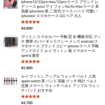
iphone12/12pro max/11pro ケース ブランド レ
ディース gucci アイ フォンXs/Xs Max ケース 革
高級 iphonese 第 二 世代 ケース ハード 可愛い
iphonexr スマホケース GG ぺア 大人
5段階中
¥
4,800
5.00
の評価
ヴィトン スマホカバー 手帳 型 全 機種 対応 グッ
チ 携帯 カバー ギャラクシー メンズ android ス
マホケース ブランドコピー iphone ケース 手帳
アンドロイド ルイ ヴィトン 風 スマホケース
xperia 激安
5段階中
¥
5,800
5.00
の評価
ルイ ヴィトン アップル ウォッチ ベルト 人気
apple watch 革 バンド 高級 グッチ 時計 ベルト
交換 スマート ウォッチ ベルト アップル ウォッ
チ バンド おすすめ
5段階中
¥
4,700