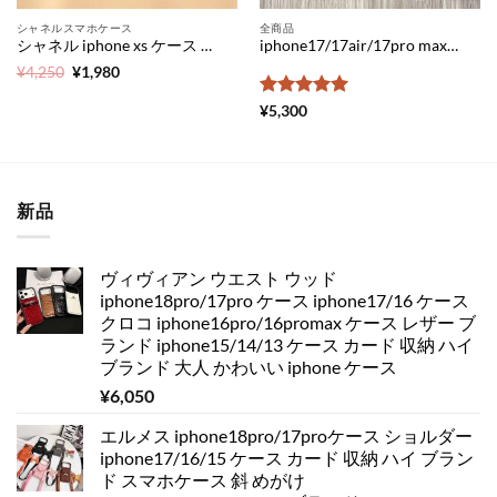
シャネルスマホケース
全商品
シャネル iphone xs ケース スクエア iphone xs max ケース ブランド メンズ アイフォン x ケース 人気 chanel iphone 8 ケース ペア シンプル iphone7 ケース 衝撃
iphone17/17air/17pro max ケース ヴィトン 手帳 型 iphone16pro ケース メンズ ブランド グッチ iphone16pro max ケース 人気 ルイ ヴィトン 携帯 ケース iphonex モノグラム柄 アイフォン15/14 カバー 激安
元
現
¥
4,250
¥
1,980
の
在
価
の
5段階中
5
の
¥
5,300
格
価
評価
は
格
¥4,250
は
で
¥1,980
し
で
た。
す。
新品
ヴィヴィアン ウエスト ウッド
iphone18pro/17pro ケース iphone17/16 ケース
クロコ iphone16pro/16promax ケース レザー ブ
ランド iphone15/14/13 ケース カード 収納 ハイ
ブランド 大人 かわいい iphone ケース
¥
6,050
エルメス iphone18pro/17proケース ショルダー
iphone17/16/15 ケース カード 収納 ハイ ブラン
ド スマホケース 斜 めがけ