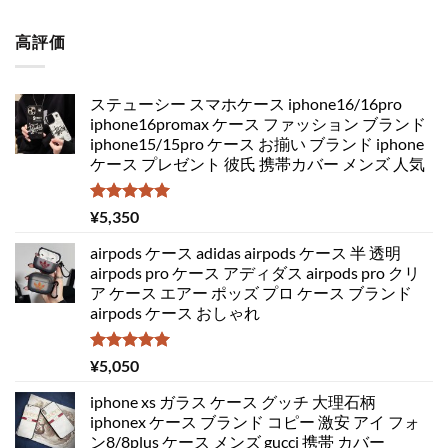
5.00
の評価
高評価
ステューシー スマホケース iphone16/16pro
iphone16promax ケース ファッション ブランド
iphone15/15pro ケース お揃い ブランド iphone
ケース プレゼント 彼氏 携帯カバー メンズ 人気
5段階中
¥
5,350
5.00
の評価
airpods ケース adidas airpods ケース 半 透明
airpods pro ケース アディダス airpods pro クリ
ア ケース エアー ポッズ プロ ケース ブランド
airpods ケース おしゃれ
5段階中
¥
5,050
5.00
の評価
iphone xs ガラス ケース グッチ 大理石柄
iphonex ケース ブランド コピー 激安 アイ フォ
ン8/8plus ケース メンズ gucci 携帯 カバー