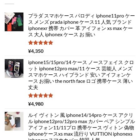
プラダ スマホケース パロディ iphone11pro ケー
ス メンズ prada iphone ケース11 人気 ブランド
iphonexr 携帯 カバー 革 アイフォン xs max ケー
ス 大人 iphonex ケース お 揃い
5段階中
¥
4,350
5.00
の評価
iphone15/15pro/14 ケース ノースフェイス クロ
ット iphone12pro max/11 ケース 芸能人 メンズ
スマホケース ハイブランド 安い アイフォンケ
ース お揃い the north face ロゴ 携帯ケース 薄い
丈夫
5段階中
¥
4,980
5.00
の評価
ルイ ヴィトン 風 iphone14/14pro ケース アクリ
ル iphone12pro/12pro max カバー ペア シンプル
アイフォン11/11プロ 携帯ケース ヴィトン 偽物
iphoneケースxs max 流行り VUTTION iphonexs
iphonexr スマホカバー 韓国 人気