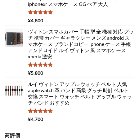
iphonexr スマホケース GG ぺア 大人
5段階中
¥
4,800
5.00
の評価
ヴィトン スマホカバー 手帳 型 全 機種 対応 グッ
チ 携帯 カバー ギャラクシー メンズ android ス
マホケース ブランドコピー iphone ケース 手帳
アンドロイド ルイ ヴィトン 風 スマホケース
xperia 激安
5段階中
¥
5,800
5.00
の評価
ルイ ヴィトン アップル ウォッチ ベルト 人気
apple watch 革 バンド 高級 グッチ 時計 ベルト
交換 スマート ウォッチ ベルト アップル ウォッ
チ バンド おすすめ
5段階中
¥
4,700
5.00
の評価
高評価