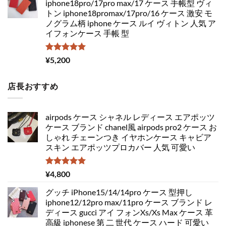
iphone18pro/17pro max/17 ケース 手帳型 ヴィ
トン iphone18promax/17pro/16 ケース 激安 モ
ノグラム柄 iphone ケース ルイ ヴィトン 人気 ア
イフォンケース 手帳 型
5段階中
¥
5,200
5.00
の評価
店長おすすめ
airpods ケース シャネル レディース エアポッツ
ケース ブランド chanel風 airpods pro2 ケース お
しゃれ チェーンつき イヤホンケース キャビア
スキン エアポッツプロカバー 人気 可愛い
5段階中
¥
4,800
5.00
の評価
グッチ iPhone15/14/14pro ケース 型押し
iphone12/12pro max/11pro ケース ブランド レ
ディース gucci アイ フォンXs/Xs Max ケース 革
高級 iphonese 第 二 世代 ケース ハード 可愛い