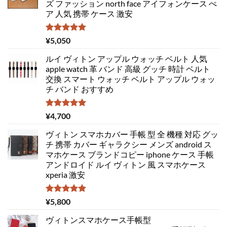
ズ ファッション north face アイフォンケース ぺ
ア 人気 携帯 ケース 激安
5段階中
¥
5,050
5.00
の評価
ルイ ヴィトン アップル ウォッチ ベルト 人気
apple watch 革 バンド 高級 グッチ 時計 ベルト
交換 スマート ウォッチ ベルト アップル ウォッ
チ バンド おすすめ
5段階中
¥
4,700
5.00
の評価
ヴィトン スマホカバー 手帳 型 全 機種 対応 グッ
チ 携帯 カバー ギャラクシー メンズ android ス
マホケース ブランドコピー iphone ケース 手帳
アンドロイド ルイ ヴィトン 風 スマホケース
xperia 激安
5段階中
¥
5,800
5.00
の評価
ヴィトンスマホケース手帳型