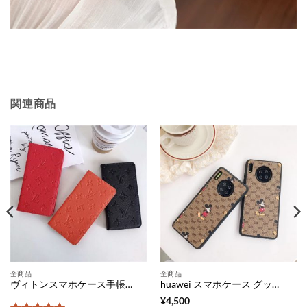
関連商品
全商品
全商品
ヴィトンスマホケース手帳型 iphone18pro/17pro max/17 ケース 手帳型 ヴィトン iphone18promax/17pro/16 ケース 激安 モノグラム柄 iphone ケース ルイ ヴィトン 人気 アイフォンケース 手帳 型
huawei スマホケース グッチ ディズニー コラボ ファー ウェイ p30 ケース 人気 huawei p30 pro ケース ミッキー かわいい gucci 携帯 ケース アンドロイド huawei mate30 おしゃれ
¥
4,500