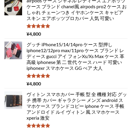
airpods ケース シャネル レディース エアポッツ
ケース ブランド chanel風 airpods pro2 ケース お
しゃれ チェーンつき イヤホンケース キャビア
スキン エアポッツプロカバー 人気 可愛い
5段階中
¥
4,800
5.00
の評価
グッチ iPhone15/14/14pro ケース 型押し
iphone12/12pro max/11pro ケース ブランド レ
ディース gucci アイ フォンXs/Xs Max ケース 革
高級 iphonese 第 二 世代 ケース ハード 可愛い
iphonexr スマホケース GG ぺア 大人
5段階中
¥
4,800
5.00
の評価
ヴィトン スマホカバー 手帳 型 全 機種 対応 グッ
チ 携帯 カバー ギャラクシー メンズ android ス
マホケース ブランドコピー iphone ケース 手帳
アンドロイド ルイ ヴィトン 風 スマホケース
xperia 激安