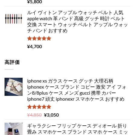
5段階中
¥
5,800
5.00
の評価
ルイ ヴィトン アップル ウォッチ ベルト 人気
apple watch 革 バンド 高級 グッチ 時計 ベルト
交換 スマート ウォッチ ベルト アップル ウォッ
チ バンド おすすめ
5段階中
¥
4,700
5.00
の評価
高評価
iphone xs ガラス ケース グッチ 大理石柄
iphonex ケース ブランド コピー 激安 アイ フォ
ン8/8plus ケース メンズ gucci 携帯 カバー
iphone7 頑丈 iphonexr スマホケース おすすめ
5段階中
元
現
¥
4,850
¥
3,050
5.00
の評価
の
在
ギャラクシー フリップ ケース ディオール 折り
価
の
畳み スマホケース ブランド スマホ ケース ミッ
格
価