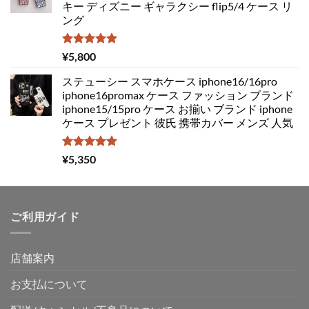
キー ディズニー ギャラクシー flip5/4 ケース リ
は
格
ング
¥4,850
は
で
¥3,050
し
で
5段階中
¥
5,800
5.00
の評価
た。
す。
ステューシー スマホケース iphone16/16pro
iphone16promax ケース ファッション ブランド
iphone15/15pro ケース お揃い ブランド iphone
ケース プレゼント 彼氏 携帯カバー メンズ 人気
5段階中
¥
5,350
5.00
の評価
ご利用ガイド
店舗案内
お支払について