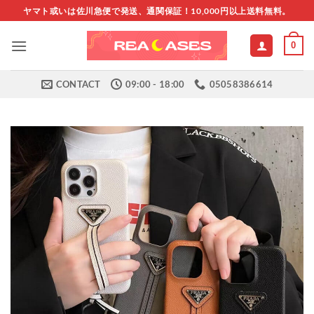
Skip
ヤマト或いは佐川急便で発送、通関保証！10,000円以上送料無料。
to
content
0
CONTACT
09:00 - 18:00
05058386614