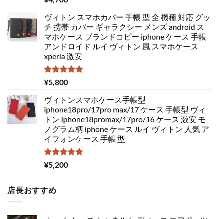
5.00
の評価
ヴィトン スマホカバー 手帳 型 全 機種 対応 グッ
チ 携帯 カバー ギャラクシー メンズ android ス
マホケース ブランドコピー iphone ケース 手帳
アンドロイド ルイ ヴィトン 風 スマホケース
xperia 激安
5段階中
¥
5,800
5.00
の評価
ヴィトンスマホケース手帳型
iphone18pro/17pro max/17 ケース 手帳型 ヴィ
トン iphone18promax/17pro/16 ケース 激安 モ
ノグラム柄 iphone ケース ルイ ヴィトン 人気 ア
イフォンケース 手帳 型
5段階中
¥
5,200
5.00
の評価
店長おすすめ