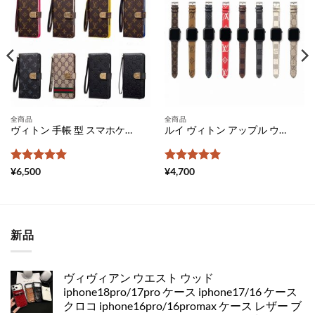
全商品
全商品
ヴィトン 手帳 型 スマホケース 全 機種 対応 xperia ケース おしゃれ ギャラクシーケース かわいい アンドロイド スマホケース gucci コピー エクスペリア 携帯 カバー aquos センス 3 iphone ケース 手帳 メンズ 激安
ルイ ヴィトン アップル ウォッチ ベルト 人気 apple watch 革 バンド 高級 グッチ 時計 ベルト 交換 スマート ウォッチ ベルト アップル ウォッチ バンド おすすめ
5段階中
5
の
5段階中
5
の
¥
6,500
¥
4,700
評価
評価
新品
ヴィヴィアン ウエスト ウッド
iphone18pro/17pro ケース iphone17/16 ケース
クロコ iphone16pro/16promax ケース レザー ブ