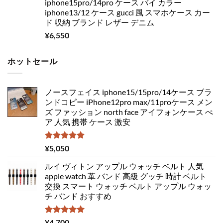
iphone15pro/14pro ケース バイ カラー
iphone13/12 ケース gucci 風 スマホケース カー
ド 収納 ブランド レザー デニム
¥
6,550
ホットセール
ノースフェイス iphone15/15pro/14ケース ブラ
ンドコピー iPhone12pro max/11proケース メン
ズ ファッション north face アイフォンケース ぺ
ア 人気 携帯 ケース 激安
5段階中
¥
5,050
5.00
の評価
ルイ ヴィトン アップル ウォッチ ベルト 人気
apple watch 革 バンド 高級 グッチ 時計 ベルト
交換 スマート ウォッチ ベルト アップル ウォッ
チ バンド おすすめ
5段階中
¥
4,700