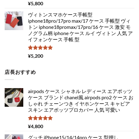
5段階中
¥
5,800
5.00
の評価
ヴィトンスマホケース手帳型
iphone18pro/17pro max/17 ケース 手帳型 ヴィ
トン iphone18promax/17pro/16 ケース 激安 モ
ノグラム柄 iphone ケース ルイ ヴィトン 人気 ア
イフォンケース 手帳 型
5段階中
¥
5,200
5.00
の評価
店長おすすめ
airpods ケース シャネル レディース エアポッツ
ケース ブランド chanel風 airpods pro2 ケース お
しゃれ チェーンつき イヤホンケース キャビア
スキン エアポッツプロカバー 人気 可愛い
5段階中
¥
4,800
5.00
の評価
グッチ iPhone15/14/14pro ケース 型押し