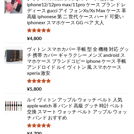
iphone12/12pro max/11pro ケース ブランド レ
ディース gucci アイ フォンXs/Xs Max ケース 革
高級 iphonese 第 二 世代 ケース ハード 可愛い
iphonexr スマホケース GG ぺア 大人
5段階中
¥
4,800
5.00
の評価
ヴィトン スマホカバー 手帳 型 全 機種 対応 グッ
チ 携帯 カバー ギャラクシー メンズ android ス
マホケース ブランドコピー iphone ケース 手帳
アンドロイド ルイ ヴィトン 風 スマホケース
xperia 激安
5段階中
¥
5,800
5.00
の評価
ルイ ヴィトン アップル ウォッチ ベルト 人気
apple watch 革 バンド 高級 グッチ 時計 ベルト
交換 スマート ウォッチ ベルト アップル ウォッ
チ バンド おすすめ
5段階中
¥
4,700