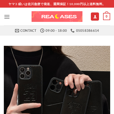
Skip
ヤマト或いは佐川急便で発送、通関保証！10,000円以上送料無料。
to
content
0
CONTACT
09:00 - 18:00
05058386614