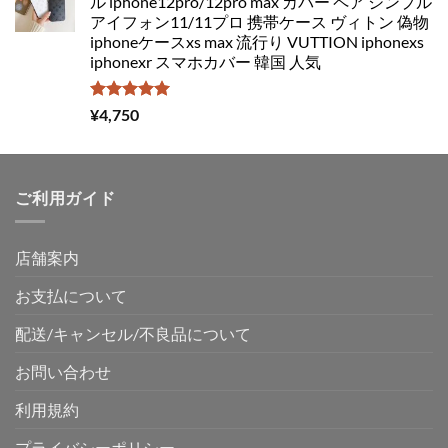
ル iphone12pro/12pro max カバー ペア シンプル
アイフォン11/11プロ 携帯ケース ヴィトン 偽物
iphoneケースxs max 流行り VUTTION iphonexs
iphonexr スマホカバー 韓国 人気
5段階中
¥
4,750
5.00
の評価
ご利用ガイド
店舗案内
お支払について
配送/キャンセル/不良品について
お問い合わせ
利用規約
プライバシーポリシー