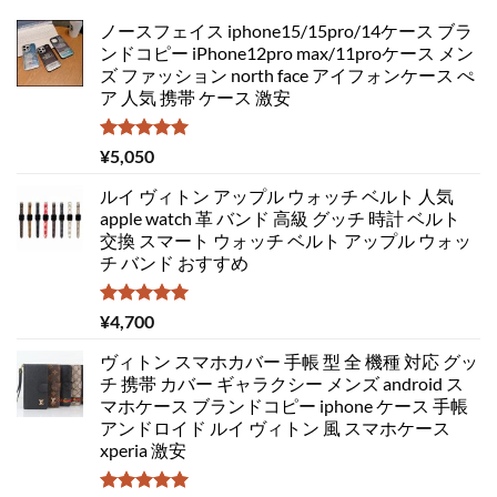
ノースフェイス iphone15/15pro/14ケース ブラ
ンドコピー iPhone12pro max/11proケース メン
ズ ファッション north face アイフォンケース ぺ
ア 人気 携帯 ケース 激安
5段階中
¥
5,050
5.00
の評価
ルイ ヴィトン アップル ウォッチ ベルト 人気
apple watch 革 バンド 高級 グッチ 時計 ベルト
交換 スマート ウォッチ ベルト アップル ウォッ
チ バンド おすすめ
5段階中
¥
4,700
5.00
の評価
ヴィトン スマホカバー 手帳 型 全 機種 対応 グッ
チ 携帯 カバー ギャラクシー メンズ android ス
マホケース ブランドコピー iphone ケース 手帳
アンドロイド ルイ ヴィトン 風 スマホケース
xperia 激安