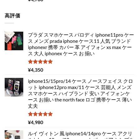
5.00
の評価
高評価
プラダ スマホケース パロディ iphone11pro ケー
ス メンズ prada iphone ケース11 人気 ブランド
iphonexr 携帯 カバー 革 アイフォン xs max ケー
ス 大人 iphonex ケース お 揃い
5段階中
¥
4,350
5.00
の評価
iphone15/15pro/14 ケース ノースフェイス クロ
ット iphone12pro max/11 ケース 芸能人 メンズ
スマホケース ハイブランド 安い アイフォンケ
ース お揃い the north face ロゴ 携帯ケース 薄い
丈夫
5段階中
¥
4,980
5.00
の評価
ルイ ヴィトン 風 iphone14/14pro ケース アクリ