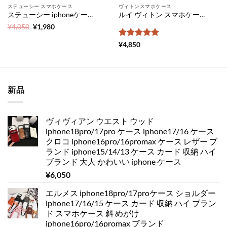
ステューシー スマホケース
ヴィトンスマホケース
ステューシー iphoneケース 激安 iphone xr ケース 大理石柄 stussy iphonexr 携帯 カバー かっこいい アイフォンケースxr メンズ スマホケース 安い 店
ルイ ヴィトン スマホケース iphone15/15pro ケース ハイ ブランド 型押し ギャラクシー s20/s20+ ケース おしゃれ iphonese 第 2 世代 ケース 可愛い galaxy s10 plus ケース おすすめ iphonexs xr ケース ヴィトン 携帯 カバー 新作
元
現
¥
4,050
¥
1,980
の
在
価
の
5段階中
5
の
¥
4,850
格
価
評価
は
格
¥4,050
は
で
¥1,980
し
で
た。
す。
新品
ヴィヴィアン ウエスト ウッド
iphone18pro/17pro ケース iphone17/16 ケース
クロコ iphone16pro/16promax ケース レザー ブ
ランド iphone15/14/13 ケース カード 収納 ハイ
ブランド 大人 かわいい iphone ケース
¥
6,050
エルメス iphone18pro/17proケース ショルダー
iphone17/16/15 ケース カード 収納 ハイ ブラン
ド スマホケース 斜 めがけ
iphone16pro/16promax ブランド