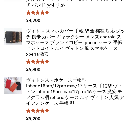
チ バンド おすすめ
5段階中
¥
4,700
5.00
の評価
ヴィトン スマホカバー 手帳 型 全 機種 対応 グッ
チ 携帯 カバー ギャラクシー メンズ android ス
マホケース ブランドコピー iphone ケース 手帳
アンドロイド ルイ ヴィトン 風 スマホケース
xperia 激安
5段階中
¥
5,800
5.00
の評価
ヴィトンスマホケース手帳型
iphone18pro/17pro max/17 ケース 手帳型 ヴィ
トン iphone18promax/17pro/16 ケース 激安 モ
ノグラム柄 iphone ケース ルイ ヴィトン 人気 ア
イフォンケース 手帳 型
5段階中
¥
5,200
5.00
の評価