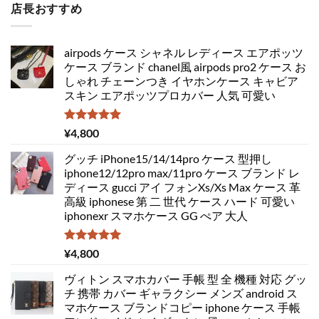
店長おすすめ
airpods ケース シャネル レディース エアポッツ
ケース ブランド chanel風 airpods pro2 ケース お
しゃれ チェーンつき イヤホンケース キャビア
スキン エアポッツプロカバー 人気 可愛い
5段階中
¥
4,800
5.00
の評価
グッチ iPhone15/14/14pro ケース 型押し
iphone12/12pro max/11pro ケース ブランド レ
ディース gucci アイ フォンXs/Xs Max ケース 革
高級 iphonese 第 二 世代 ケース ハード 可愛い
iphonexr スマホケース GG ぺア 大人
5段階中
¥
4,800
5.00
の評価
ヴィトン スマホカバー 手帳 型 全 機種 対応 グッ
チ 携帯 カバー ギャラクシー メンズ android ス
マホケース ブランドコピー iphone ケース 手帳