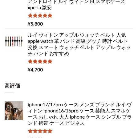
アンドロイド ルイ ヴィトン 風 スマホケース
xperia 激安
5段階中
¥
5,800
5.00
の評価
ルイ ヴィトン アップル ウォッチ ベルト 人気
apple watch 革 バンド 高級 グッチ 時計 ベルト
交換 スマート ウォッチ ベルト アップル ウォッ
チ バンド おすすめ
5段階中
¥
4,700
5.00
の評価
高評価
iphone17/17pro ケース メンズ ブランド ルイ ヴ
ィトン iphone16/15pro ケース 芸能人 スマホケ
ース おしゃれ 大人 iphone ケース シンプル ブラ
ンド 携帯 ケース ビジネス