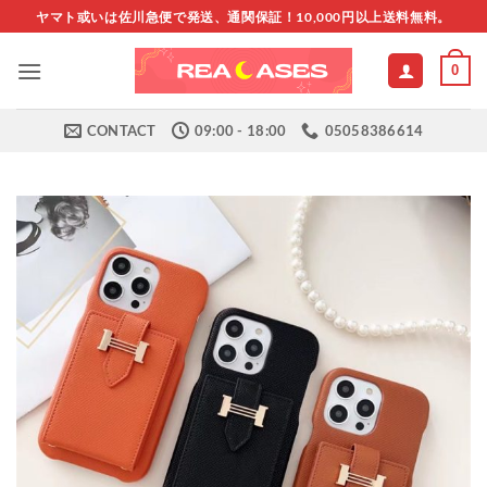
Skip
ヤマト或いは佐川急便で発送、通関保証！10,000円以上送料無料。
to
content
0
CONTACT
09:00 - 18:00
05058386614