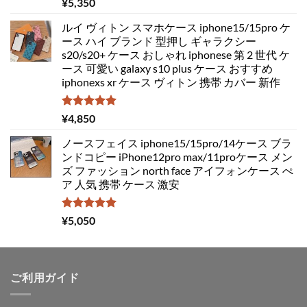
5段階中
¥
5,350
5.00
の評価
ルイ ヴィトン スマホケース iphone15/15pro ケ
ース ハイ ブランド 型押し ギャラクシー
s20/s20+ ケース おしゃれ iphonese 第 2 世代 ケ
ース 可愛い galaxy s10 plus ケース おすすめ
iphonexs xr ケース ヴィトン 携帯 カバー 新作
5段階中
¥
4,850
5.00
の評価
ノースフェイス iphone15/15pro/14ケース ブラ
ンドコピー iPhone12pro max/11proケース メン
ズ ファッション north face アイフォンケース ぺ
ア 人気 携帯 ケース 激安
5段階中
¥
5,050
5.00
の評価
ご利用ガイド