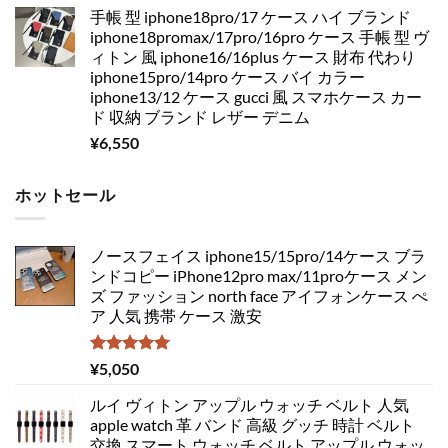
手帳 型 iphone18pro/17 ケース ハイ ブランド
iphone18promax/17pro/16pro ケース 手帳 型 ヴ
ィトン 風 iphone16/16plus ケース 財布 代わり
iphone15pro/14pro ケース バイ カラー
iphone13/12 ケース gucci 風 スマホケース カー
ド 収納 ブランド レザー デニム
¥
6,550
ホットセール
ノースフェイス iphone15/15pro/14ケース ブラ
ンドコピー iPhone12pro max/11proケース メン
ズ ファッション north face アイフォンケース ぺ
ア 人気 携帯 ケース 激安
5段階中
¥
5,050
5.00
の評価
ルイ ヴィトン アップル ウォッチ ベルト 人気
apple watch 革 バンド 高級 グッチ 時計 ベルト
交換 スマート ウォッチ ベルト アップル ウォッ