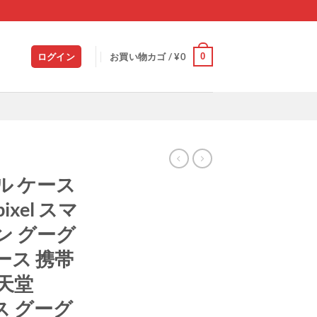
0
ログイン
お買い物カゴ /
¥
0
ル ケース
ixel スマ
ン グーグ
ース 携帯
任天堂
ケース グーグ