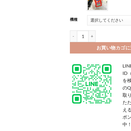
機種
グーグル ピクセル ケース ブランド g
お買い物カゴに
LIN
ID
を
の
取
た
える
ポ
中