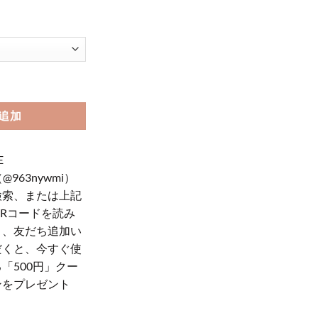
oogle pixel スマホケース ポケモン グーグル ピクセル 7 ケース 携帯ケー
追加
E
（@963nywmi）
検索、または上記
QRコードを読み
り、友だち追加い
だくと、今すぐ使
「500円」クー
ンをプレゼント
！