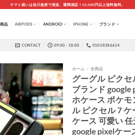
ヤマト或いは佐川急便で発送、通関保証！10,000円以上送料無料。
商品
AIRPODS
ANDROID
IPHONE
ブランド
CONTACT
09:00 - 18:00
05058386614
ホーム
/
全商品
グーグル ピクセ
ブランド google p
ホケース ポケモ
ル ピクセル 7 ケ
ケース 可愛い 
google pixel