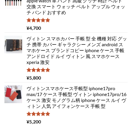
apple watch 革 バンド 高級 グッチ 時計 ベルト
交換 スマート ウォッチ ベルト アップル ウォッ
チ バンド おすすめ
5段階中
¥
4,700
5.00
の評価
ヴィトン スマホカバー 手帳 型 全 機種 対応 グッ
チ 携帯 カバー ギャラクシー メンズ android ス
マホケース ブランドコピー iphone ケース 手帳
アンドロイド ルイ ヴィトン 風 スマホケース
xperia 激安
5段階中
¥
5,800
5.00
の評価
ヴィトンスマホケース手帳型 iphone17pro
max/17 ケース 手帳型 ヴィトン iphone17pro/16
ケース 激安 モノグラム柄 iphone ケース ルイ ヴ
ィトン 人気 アイフォンケース 手帳 型
5段階中
¥
5,200
5.00
の評価