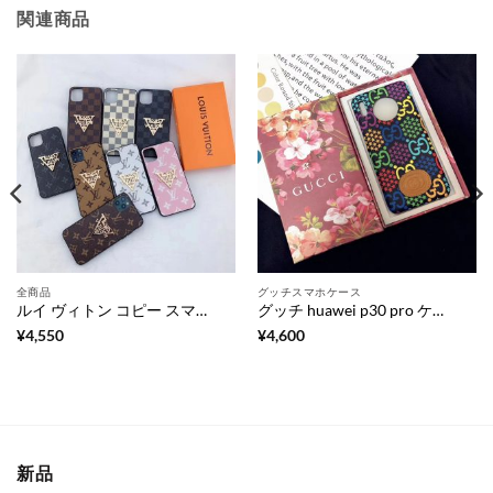
関連商品
全商品
グッチスマホケース
ルイ ヴィトン コピー スマホ ケース アイフォンケース11 メンズ iphone11 pro ケース ブランド モノグラム iphone Xs/Xs Maxケース vuitton ダミエ柄 iphone ケースXr 大人 可愛い ヴィトン 風 iphone X ケース 耐衝撃
グッチ huawei p30 pro ケース GGサイケデリック ファーウェイ p30 ケース かわいい gucci スマホカバー huawei mate 30 pro 人気 ファー ウェイ ケース mate30 カップル
¥
4,550
¥
4,600
新品