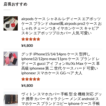
店長おすすめ
airpods ケース シャネル レディース エアポッツ
ケース ブランド chanel風 airpods pro2 ケース お
しゃれ チェーンつき イヤホンケース キャビア
スキン エアポッツプロカバー 人気 可愛い
5段階中
¥
4,800
5.00
の評価
グッチ iPhone15/14/14pro ケース 型押し
iphone12/12pro max/11pro ケース ブランド レ
ディース gucci アイ フォンXs/Xs Max ケース 革
高級 iphonese 第 二 世代 ケース ハード 可愛い
iphonexr スマホケース GG ぺア 大人
5段階中
¥
4,800
5.00
の評価
ヴィトン スマホカバー 手帳 型 全 機種 対応 グッ
チ 携帯 カバー ギャラクシー メンズ android ス
マホケース ブランドコピー iphone ケース 手帳