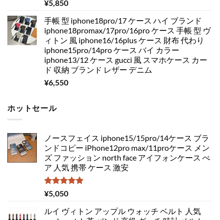
¥
5,850
手帳 型 iphone18pro/17 ケース ハイ ブランド
iphone18promax/17pro/16pro ケース 手帳 型 ヴ
ィトン 風 iphone16/16plus ケース 財布 代わり
iphone15pro/14pro ケース バイ カラー
iphone13/12 ケース gucci 風 スマホケース カー
ド 収納 ブランド レザー デニム
¥
6,550
ホットセール
ノースフェイス iphone15/15pro/14ケース ブラ
ンドコピー iPhone12pro max/11proケース メン
ズ ファッション north face アイフォンケース ぺ
ア 人気 携帯 ケース 激安
5段階中
¥
5,050
5.00
の評価
ルイ ヴィトン アップル ウォッチ ベルト 人気