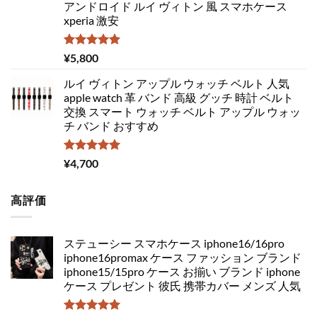
アンドロイド ルイ ヴィトン 風 スマホケース
xperia 激安
5段階中
¥
5,800
5.00
の評価
ルイ ヴィトン アップル ウォッチ ベルト 人気
apple watch 革 バンド 高級 グッチ 時計 ベルト
交換 スマート ウォッチ ベルト アップル ウォッ
チ バンド おすすめ
5段階中
¥
4,700
5.00
の評価
高評価
ステューシー スマホケース iphone16/16pro
iphone16promax ケース ファッション ブランド
iphone15/15pro ケース お揃い ブランド iphone
ケース プレゼント 彼氏 携帯カバー メンズ 人気