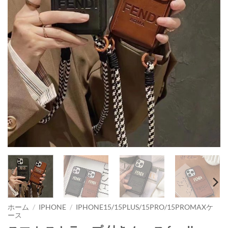
ホーム
/
IPHONE
/
IPHONE15/15PLUS/15PRO/15PROMAXケ
ース