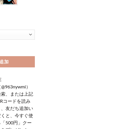
ィ iphone15pro/15promax ケース キラキラ ブランド iphone15
追加
E
（@963nywmi）
検索、または上記
QRコードを読み
り、友だち追加い
だくと、今すぐ使
「500円」クー