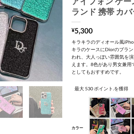
アイフォン ケー
ランド 携帯 カバ
5,300
¥
キラキラのディオール風iPh
キラのケースにDiorのブラ
われ、大人っぽい雰囲気を演
えます。8色があり男女兼用
としてもおすすめです。
最大 530 ポイント.を獲得
カラー