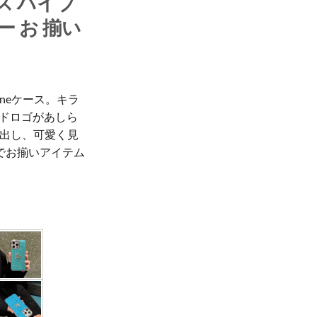
ス ハイブ
ー お 揃い
oneケース。キラ
ンドロゴがあしら
出し、可愛く見
でお揃いアイテム