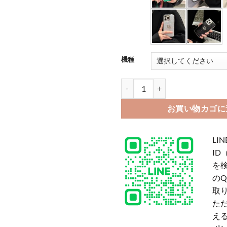
機種
ディオール iphone ケース パロデ
お買い物カゴに
LIN
ID
を
の
取
た
える