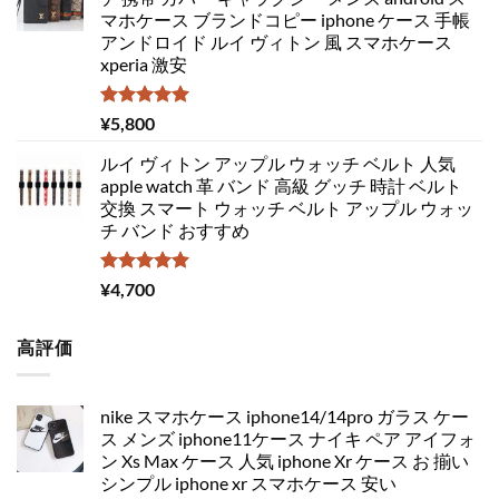
マホケース ブランドコピー iphone ケース 手帳
アンドロイド ルイ ヴィトン 風 スマホケース
xperia 激安
5段階中
¥
5,800
5.00
の評価
ルイ ヴィトン アップル ウォッチ ベルト 人気
apple watch 革 バンド 高級 グッチ 時計 ベルト
交換 スマート ウォッチ ベルト アップル ウォッ
チ バンド おすすめ
5段階中
¥
4,700
5.00
の評価
高評価
nike スマホケース iphone14/14pro ガラス ケー
ス メンズ iphone11ケース ナイキ ペア アイフォ
ン Xs Max ケース 人気 iphone Xr ケース お 揃い
シンプル iphone xr スマホケース 安い