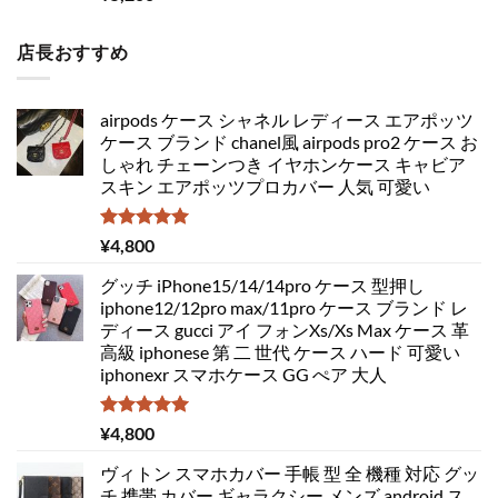
5.00
の評価
店長おすすめ
airpods ケース シャネル レディース エアポッツ
ケース ブランド chanel風 airpods pro2 ケース お
しゃれ チェーンつき イヤホンケース キャビア
スキン エアポッツプロカバー 人気 可愛い
5段階中
¥
4,800
5.00
の評価
グッチ iPhone15/14/14pro ケース 型押し
iphone12/12pro max/11pro ケース ブランド レ
ディース gucci アイ フォンXs/Xs Max ケース 革
高級 iphonese 第 二 世代 ケース ハード 可愛い
iphonexr スマホケース GG ぺア 大人
5段階中
¥
4,800
5.00
の評価
ヴィトン スマホカバー 手帳 型 全 機種 対応 グッ
チ 携帯 カバー ギャラクシー メンズ android ス