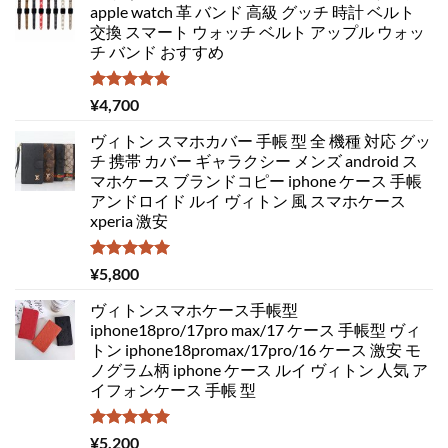
apple watch 革 バンド 高級 グッチ 時計 ベルト
交換 スマート ウォッチ ベルト アップル ウォッ
チ バンド おすすめ
5段階中
¥
4,700
5.00
の評価
ヴィトン スマホカバー 手帳 型 全 機種 対応 グッ
チ 携帯 カバー ギャラクシー メンズ android ス
マホケース ブランドコピー iphone ケース 手帳
アンドロイド ルイ ヴィトン 風 スマホケース
xperia 激安
5段階中
¥
5,800
5.00
の評価
ヴィトンスマホケース手帳型
iphone18pro/17pro max/17 ケース 手帳型 ヴィ
トン iphone18promax/17pro/16 ケース 激安 モ
ノグラム柄 iphone ケース ルイ ヴィトン 人気 ア
イフォンケース 手帳 型
5段階中
¥
5,200