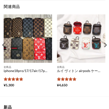
関連商品
全商品
全商品
iphone18pro/17/17air/17pro max ケース ヴィトン 手帳 型 iphone16pro ケース メンズ ブランド グッチ iphone16pro max ケース 人気 ルイ ヴィトン 携帯 ケース iphonex モノグラム柄 アイフォン15/14 カバー 激安
ルイ ヴィトン airpods ケース コピー エアーポッズ プロ2 ケース ブランド メンズ エア ポッド ケース 可愛い airpods pro ケース シュプリーム エアーポッズ ケース 充電 おすすめ
5段階中
5
の
5段階中
5
の
¥
5,300
¥
4,650
評価
評価
新品