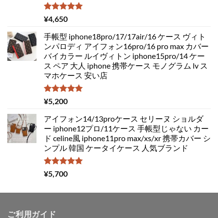
5段階中
¥
4,650
5.00
の評価
手帳型 iphone18pro/17/17air/16 ケース ヴィト
ンパロディ アイフォン16pro/16 pro max カバー
バイカラー ルイヴィトン iphone15pro/14 ケー
ス ペア 大人 iphone 携帯ケース モノグラム lv ス
マホケース 安い店
5段階中
¥
5,200
5.00
の評価
アイフォン14/13proケース セリーヌ ショルダ
ー iphone12プロ/11ケース 手帳型じゃない カー
ド celine風 iphone11pro max/xs/xr 携帯カバー シ
ンプル 韓国 ケータイケース 人気ブランド
5段階中
¥
5,700
5.00
の評価
ご利用ガイド