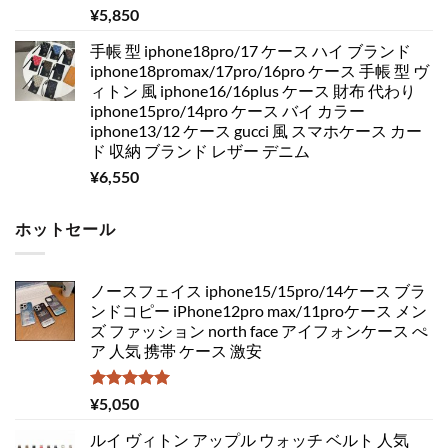
¥
5,850
手帳 型 iphone18pro/17 ケース ハイ ブランド
iphone18promax/17pro/16pro ケース 手帳 型 ヴ
ィトン 風 iphone16/16plus ケース 財布 代わり
iphone15pro/14pro ケース バイ カラー
iphone13/12 ケース gucci 風 スマホケース カー
ド 収納 ブランド レザー デニム
¥
6,550
ホットセール
ノースフェイス iphone15/15pro/14ケース ブラ
ンドコピー iPhone12pro max/11proケース メン
ズ ファッション north face アイフォンケース ぺ
ア 人気 携帯 ケース 激安
5段階中
¥
5,050
5.00
の評価
ルイ ヴィトン アップル ウォッチ ベルト 人気