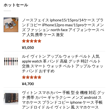
ホットセール
ノースフェイス iphone15/15pro/14ケース ブラ
ンドコピー iPhone12pro max/11proケース メン
ズ ファッション north face アイフォンケース ぺ
ア 人気 携帯 ケース 激安
5段階中
¥
5,050
5.00
の評価
ルイ ヴィトン アップル ウォッチ ベルト 人気
apple watch 革 バンド 高級 グッチ 時計 ベルト
交換 スマート ウォッチ ベルト アップル ウォッ
チ バンド おすすめ
5段階中
¥
4,700
5.00
の評価
ヴィトン スマホカバー 手帳 型 全 機種 対応 グッ
チ 携帯 カバー ギャラクシー メンズ android ス
マホケース ブランドコピー iphone ケース 手帳
アンドロイド ルイ ヴィトン 風 スマホケース