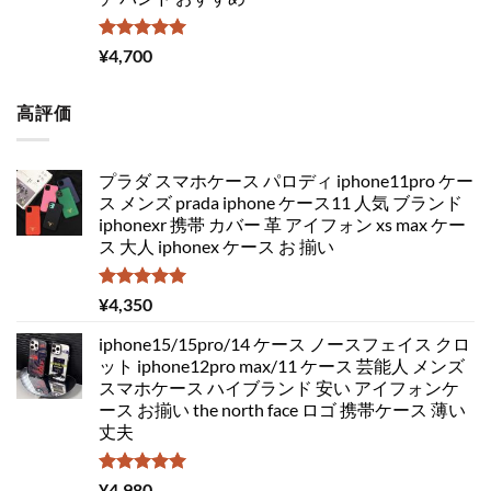
5段階中
¥
4,700
5.00
の評価
高評価
プラダ スマホケース パロディ iphone11pro ケー
ス メンズ prada iphone ケース11 人気 ブランド
iphonexr 携帯 カバー 革 アイフォン xs max ケー
ス 大人 iphonex ケース お 揃い
5段階中
¥
4,350
5.00
の評価
iphone15/15pro/14 ケース ノースフェイス クロ
ット iphone12pro max/11 ケース 芸能人 メンズ
スマホケース ハイブランド 安い アイフォンケ
ース お揃い the north face ロゴ 携帯ケース 薄い
丈夫
5段階中
¥
4,980