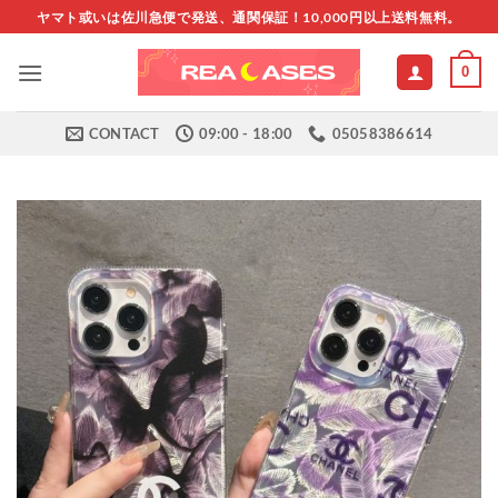
Skip
ヤマト或いは佐川急便で発送、通関保証！10,000円以上送料無料。
to
content
0
CONTACT
09:00 - 18:00
05058386614