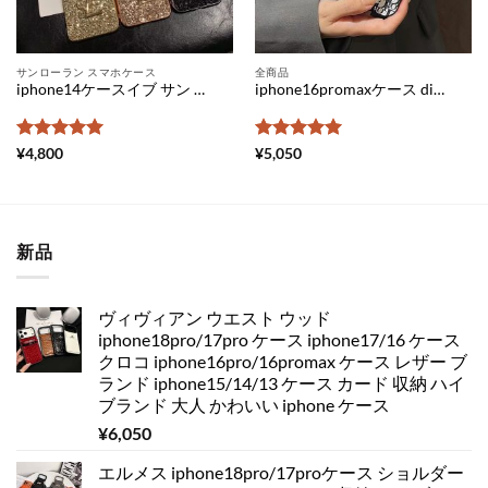
サンローラン スマホケース
全商品
iphone14ケースイブ サン ローラン iphone13pro/13pro max ケース パロディ iphone11pro ケース ラメ iphonese 第 2 世代 ケース 人気 女子 ysl iphonexs ケース キラキラ iphone xr 携帯 カバー 可愛い スマホケース 安い
iphone16promaxケース dior iphone16/16pro ケース パロディ ディオール iphone15pro max/15 ケース 人気 スマホケース ハイブランドコピー 韓国 アイホンケース 大人 可愛い
5段階中
5
の
5段階中
5
の
¥
4,800
¥
5,050
評価
評価
新品
ヴィヴィアン ウエスト ウッド
iphone18pro/17pro ケース iphone17/16 ケース
クロコ iphone16pro/16promax ケース レザー ブ
ランド iphone15/14/13 ケース カード 収納 ハイ
ブランド 大人 かわいい iphone ケース
¥
6,050
エルメス iphone18pro/17proケース ショルダー