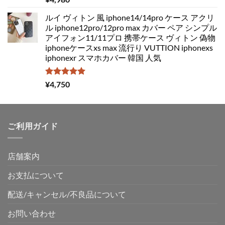
5.00
の評価
ルイ ヴィトン 風 iphone14/14pro ケース アクリ
ル iphone12pro/12pro max カバー ペア シンプル
アイフォン11/11プロ 携帯ケース ヴィトン 偽物
iphoneケースxs max 流行り VUTTION iphonexs
iphonexr スマホカバー 韓国 人気
5段階中
¥
4,750
5.00
の評価
ご利用ガイド
店舗案内
お支払について
配送/キャンセル/不良品について
お問い合わせ