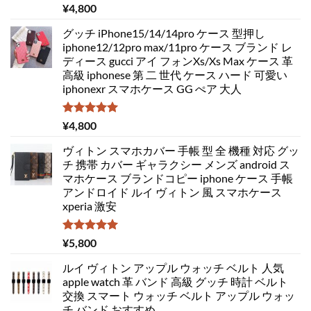
5段階中
¥
4,800
5.00
の評価
グッチ iPhone15/14/14pro ケース 型押し
iphone12/12pro max/11pro ケース ブランド レ
ディース gucci アイ フォンXs/Xs Max ケース 革
高級 iphonese 第 二 世代 ケース ハード 可愛い
iphonexr スマホケース GG ぺア 大人
5段階中
¥
4,800
5.00
の評価
ヴィトン スマホカバー 手帳 型 全 機種 対応 グッ
チ 携帯 カバー ギャラクシー メンズ android ス
マホケース ブランドコピー iphone ケース 手帳
アンドロイド ルイ ヴィトン 風 スマホケース
xperia 激安
5段階中
¥
5,800
5.00
の評価
ルイ ヴィトン アップル ウォッチ ベルト 人気
apple watch 革 バンド 高級 グッチ 時計 ベルト
交換 スマート ウォッチ ベルト アップル ウォッ
チ バンド おすすめ