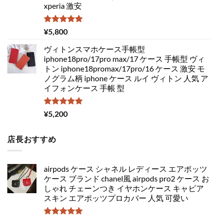
xperia 激安
5段階中
¥
5,800
5.00
の評価
ヴィトンスマホケース手帳型
iphone18pro/17pro max/17 ケース 手帳型 ヴィ
トン iphone18promax/17pro/16 ケース 激安 モ
ノグラム柄 iphone ケース ルイ ヴィトン 人気 ア
イフォンケース 手帳 型
5段階中
¥
5,200
5.00
の評価
店長おすすめ
airpods ケース シャネル レディース エアポッツ
ケース ブランド chanel風 airpods pro2 ケース お
しゃれ チェーンつき イヤホンケース キャビア
スキン エアポッツプロカバー 人気 可愛い