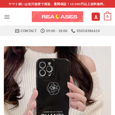
Skip
ヤマト或いは佐川急便で発送、通関保証！10,000円以上送料無料。
to
content
0
CONTACT
09:00 - 18:00
05058386614