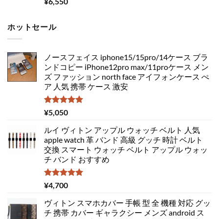
¥
6,550
ホットセール
ノースフェイス iphone15/15pro/14ケース ブラ
ンドコピー iPhone12pro max/11proケース メン
ズ ファッション north face アイフォンケース ぺ
ア 人気 携帯 ケース 激安
5段階中
¥
5,050
5.00
の評価
ルイ ヴィトン アップル ウォッチ ベルト 人気
apple watch 革 バンド 高級 グッチ 時計 ベルト
交換 スマート ウォッチ ベルト アップル ウォッ
チ バンド おすすめ
5段階中
¥
4,700
5.00
の評価
ヴィトン スマホカバー 手帳 型 全 機種 対応 グッ
チ 携帯 カバー ギャラクシー メンズ android ス