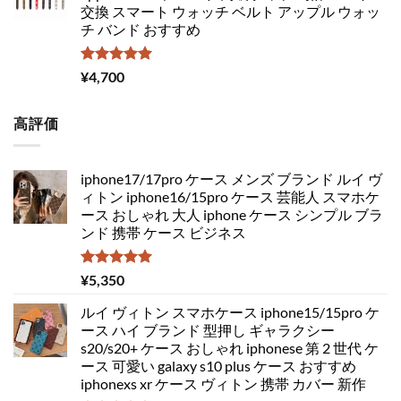
交換 スマート ウォッチ ベルト アップル ウォッ
チ バンド おすすめ
5段階中
¥
4,700
5.00
の評価
高評価
iphone17/17pro ケース メンズ ブランド ルイ ヴ
ィトン iphone16/15pro ケース 芸能人 スマホケ
ース おしゃれ 大人 iphone ケース シンプル ブラ
ンド 携帯 ケース ビジネス
5段階中
¥
5,350
5.00
の評価
ルイ ヴィトン スマホケース iphone15/15pro ケ
ース ハイ ブランド 型押し ギャラクシー
s20/s20+ ケース おしゃれ iphonese 第 2 世代 ケ
ース 可愛い galaxy s10 plus ケース おすすめ
iphonexs xr ケース ヴィトン 携帯 カバー 新作