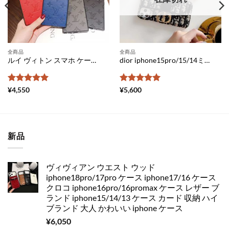
全商品
全商品
ルイ ヴィトン スマホ ケース ギャラクシー s24 ケース ブランド galaxys24+ ケース パロディ ギャラクシー s23 カバー 人気 galaxy ケース 可愛い ヴィトン 携帯 ケース galaxys22 s22 plus ぺア おすすめ
dior iphone15pro/15/14ミニケース ブランド 人気 iphone12/11pro ケース カード 収納 iphone11 ケース パロディ レディース iphonexsmax ケース 人気 ディオール アイフォンケースxs トロッター柄 iphone x 携帯 カバー 上品
5段階中
5
の
5段階中
5
の
¥
4,550
¥
5,600
評価
評価
新品
ヴィヴィアン ウエスト ウッド
iphone18pro/17pro ケース iphone17/16 ケース
クロコ iphone16pro/16promax ケース レザー ブ
ランド iphone15/14/13 ケース カード 収納 ハイ
ブランド 大人 かわいい iphone ケース
¥
6,050