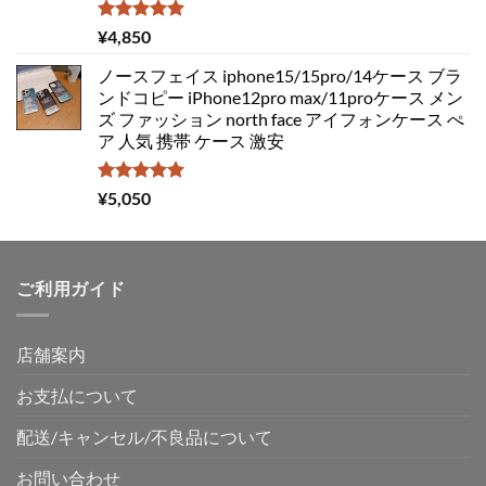
5段階中
¥
4,850
5.00
の評価
ノースフェイス iphone15/15pro/14ケース ブラ
ンドコピー iPhone12pro max/11proケース メン
ズ ファッション north face アイフォンケース ぺ
ア 人気 携帯 ケース 激安
5段階中
¥
5,050
5.00
の評価
ご利用ガイド
店舗案内
お支払について
配送/キャンセル/不良品について
お問い合わせ