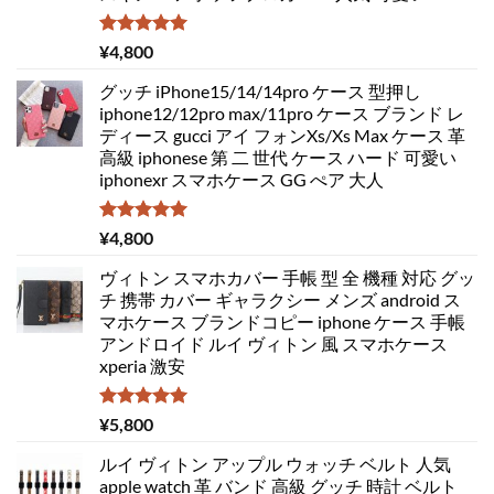
5段階中
¥
4,800
5.00
の評価
グッチ iPhone15/14/14pro ケース 型押し
iphone12/12pro max/11pro ケース ブランド レ
ディース gucci アイ フォンXs/Xs Max ケース 革
高級 iphonese 第 二 世代 ケース ハード 可愛い
iphonexr スマホケース GG ぺア 大人
5段階中
¥
4,800
5.00
の評価
ヴィトン スマホカバー 手帳 型 全 機種 対応 グッ
チ 携帯 カバー ギャラクシー メンズ android ス
マホケース ブランドコピー iphone ケース 手帳
アンドロイド ルイ ヴィトン 風 スマホケース
xperia 激安
5段階中
¥
5,800
5.00
の評価
ルイ ヴィトン アップル ウォッチ ベルト 人気
apple watch 革 バンド 高級 グッチ 時計 ベルト