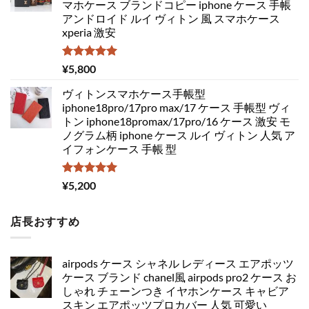
マホケース ブランドコピー iphone ケース 手帳
アンドロイド ルイ ヴィトン 風 スマホケース
xperia 激安
5段階中
¥
5,800
5.00
の評価
ヴィトンスマホケース手帳型
iphone18pro/17pro max/17 ケース 手帳型 ヴィ
トン iphone18promax/17pro/16 ケース 激安 モ
ノグラム柄 iphone ケース ルイ ヴィトン 人気 ア
イフォンケース 手帳 型
5段階中
¥
5,200
5.00
の評価
店長おすすめ
airpods ケース シャネル レディース エアポッツ
ケース ブランド chanel風 airpods pro2 ケース お
しゃれ チェーンつき イヤホンケース キャビア
スキン エアポッツプロカバー 人気 可愛い