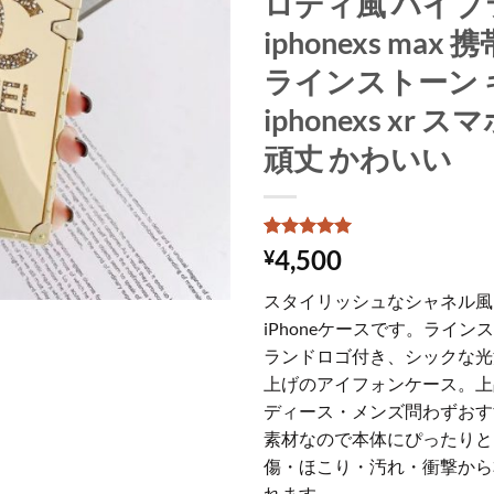
ロディ風 ハイブ
iphonexs max
ラインストーン 
iphonexs xr 
頑丈 かわいい
3
件の利用者
4,500
¥
評価に基づ
く5段階評
スタイリッシュなシャネル風
価のうち、
5
点
iPhoneケースです。ライ
ランドロゴ付き、シックな光
上げのアイフォンケース。上
ディース・メンズ問わずおす
素材なので本体にぴったりと
傷・ほこり・汚れ・衝撃から
れます。