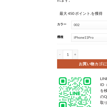
最大 450 ポイント.を獲得
カラー
機種
シャネル iphone12pro/12pr
お買い物カゴに
LIN
ID
を
の
取