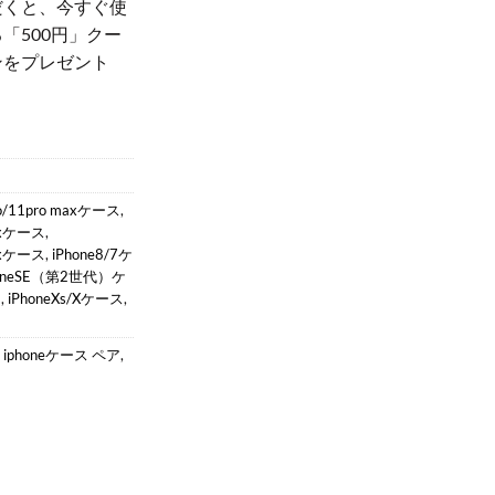
だくと、今すぐ使
「500円」クー
ンをプレゼント
！
ro/11pro maxケース
,
Maxケース
,
Maxケース
,
iPhone8/7ケ
honeSE（第2世代）ケ
ス
,
iPhoneXs/Xケース
,
,
iphoneケース ペア
,