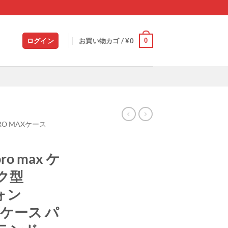
0
ログイン
お買い物カゴ /
¥
0
3PRO MAXケース
pro max ケ
ク型
フォン
鏡面ケース パ