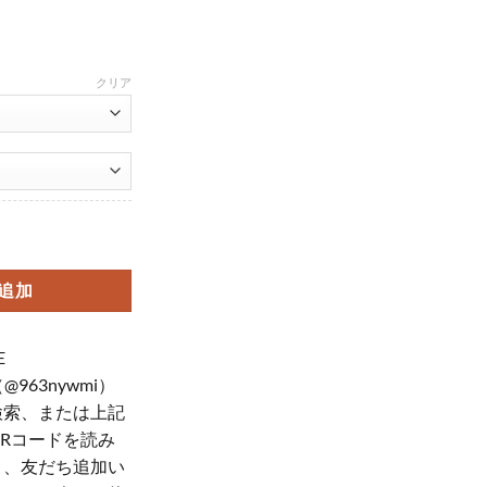
クリア
o max ケース アイトランク型 CHANEL アイフォン11pro/11/se 鏡面ケ
追加
E
（@963nywmi）
検索、または上記
QRコードを読み
り、友だち追加い