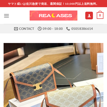
Skip
ヤマト或いは佐川急便で発送、通関保証！10,000円以上送料無料。
to
content
0
CONTACT
09:00 - 18:00
05058386614