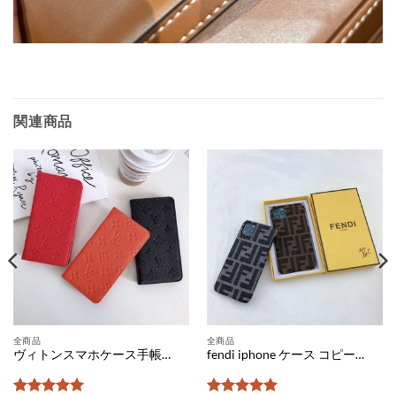
関連商品
全商品
全商品
ヴィトンスマホケース手帳型 iphone18pro/17pro max/17 ケース 手帳型 ヴィトン iphone18promax/17pro/16 ケース 激安 モノグラム柄 iphone ケース ルイ ヴィトン 人気 アイフォンケース 手帳 型
fendi iphone ケース コピー iphone15 pro ケース ブランドパロディ 布 iphone14ケース メンズ フェンディ 風 アイフォン xs ケース 人気 iphone ケース FFズッカ柄 iphone ケースxr ペア 大人