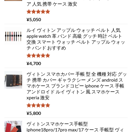
ア 人気 携帯 ケース 激安
5段階中
¥
5,050
5.00
の評価
ルイ ヴィトン アップル ウォッチ ベルト 人気
apple watch 革 バンド 高級 グッチ 時計 ベルト
交換 スマート ウォッチ ベルト アップル ウォッ
チ バンド おすすめ
5段階中
¥
4,700
5.00
の評価
ヴィトン スマホカバー 手帳 型 全 機種 対応 グッ
チ 携帯 カバー ギャラクシー メンズ android ス
マホケース ブランドコピー iphone ケース 手帳
アンドロイド ルイ ヴィトン 風 スマホケース
xperia 激安
5段階中
¥
5,800
5.00
の評価
ヴィトンスマホケース手帳型
iphone18pro/17pro max/17 ケース 手帳型 ヴィ