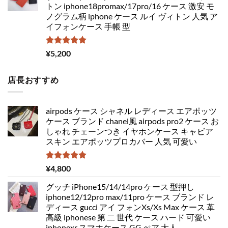
トン iphone18promax/17pro/16 ケース 激安 モ
ノグラム柄 iphone ケース ルイ ヴィトン 人気 ア
イフォンケース 手帳 型
5段階中
¥
5,200
5.00
の評価
店長おすすめ
airpods ケース シャネル レディース エアポッツ
ケース ブランド chanel風 airpods pro2 ケース お
しゃれ チェーンつき イヤホンケース キャビア
スキン エアポッツプロカバー 人気 可愛い
5段階中
¥
4,800
5.00
の評価
グッチ iPhone15/14/14pro ケース 型押し
iphone12/12pro max/11pro ケース ブランド レ
ディース gucci アイ フォンXs/Xs Max ケース 革
高級 iphonese 第 二 世代 ケース ハード 可愛い
iphonexr スマホケース GG ぺア 大人