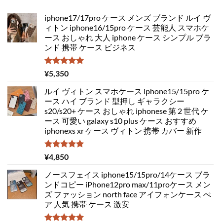
iphone17/17pro ケース メンズ ブランド ルイ ヴ
ィトン iphone16/15pro ケース 芸能人 スマホケ
ース おしゃれ 大人 iphone ケース シンプル ブラ
ンド 携帯 ケース ビジネス
5段階中
¥
5,350
5.00
の評価
ルイ ヴィトン スマホケース iphone15/15pro ケ
ース ハイ ブランド 型押し ギャラクシー
s20/s20+ ケース おしゃれ iphonese 第 2 世代 ケ
ース 可愛い galaxy s10 plus ケース おすすめ
iphonexs xr ケース ヴィトン 携帯 カバー 新作
5段階中
¥
4,850
5.00
の評価
ノースフェイス iphone15/15pro/14ケース ブラ
ンドコピー iPhone12pro max/11proケース メン
ズ ファッション north face アイフォンケース ぺ
ア 人気 携帯 ケース 激安