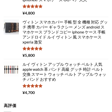
5段階中
¥
4,800
5.00
の評価
ヴィトン スマホカバー 手帳 型 全 機種 対応 グッ
チ 携帯 カバー ギャラクシー メンズ android ス
マホケース ブランドコピー iphone ケース 手帳
アンドロイド ルイ ヴィトン 風 スマホケース
xperia 激安
5段階中
¥
5,800
5.00
の評価
ルイ ヴィトン アップル ウォッチ ベルト 人気
apple watch 革 バンド 高級 グッチ 時計 ベルト
交換 スマート ウォッチ ベルト アップル ウォッ
チ バンド おすすめ
5段階中
¥
4,700
5.00
の評価
高評価