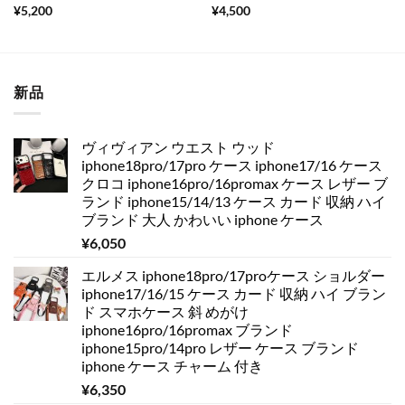
5段階中
5
の
5段階中
5
の
¥
5,200
¥
4,500
評価
評価
新品
ヴィヴィアン ウエスト ウッド
iphone18pro/17pro ケース iphone17/16 ケース
クロコ iphone16pro/16promax ケース レザー ブ
ランド iphone15/14/13 ケース カード 収納 ハイ
ブランド 大人 かわいい iphone ケース
¥
6,050
エルメス iphone18pro/17proケース ショルダー
iphone17/16/15 ケース カード 収納 ハイ ブラン
ド スマホケース 斜 めがけ
iphone16pro/16promax ブランド
iphone15pro/14pro レザー ケース ブランド
iphone ケース チャーム 付き
¥
6,350