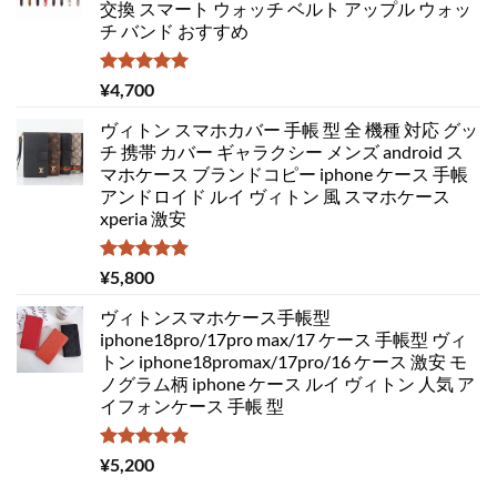
交換 スマート ウォッチ ベルト アップル ウォッ
チ バンド おすすめ
5段階中
¥
4,700
5.00
の評価
ヴィトン スマホカバー 手帳 型 全 機種 対応 グッ
チ 携帯 カバー ギャラクシー メンズ android ス
マホケース ブランドコピー iphone ケース 手帳
アンドロイド ルイ ヴィトン 風 スマホケース
xperia 激安
5段階中
¥
5,800
5.00
の評価
ヴィトンスマホケース手帳型
iphone18pro/17pro max/17 ケース 手帳型 ヴィ
トン iphone18promax/17pro/16 ケース 激安 モ
ノグラム柄 iphone ケース ルイ ヴィトン 人気 ア
イフォンケース 手帳 型
5段階中
¥
5,200
5.00
の評価