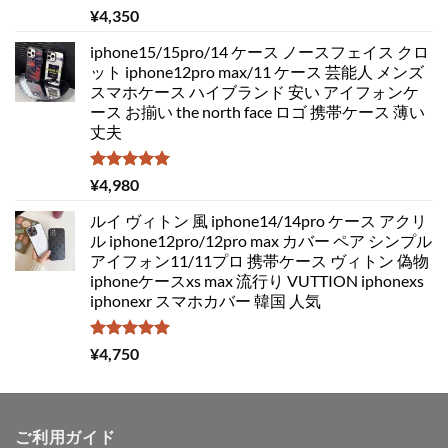
5段階中
¥
4,350
5.00
の評価
iphone15/15pro/14 ケース ノースフェイス クロ
ット iphone12pro max/11 ケース 芸能人 メンズ
スマホケース ハイブランド 安い アイフォンケ
ース お揃い the north face ロゴ 携帯ケース 薄い
丈夫
5段階中
¥
4,980
5.00
の評価
ルイ ヴィトン 風 iphone14/14pro ケース アクリ
ル iphone12pro/12pro max カバー ペア シンプル
アイフォン11/11プロ 携帯ケース ヴィトン 偽物
iphoneケースxs max 流行り VUTTION iphonexs
iphonexr スマホカバー 韓国 人気
5段階中
¥
4,750
5.00
の評価
ご利用ガイド