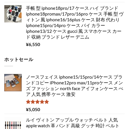
手帳 型 iphone18pro/17 ケース ハイ ブランド
iphone18promax/17pro/16pro ケース 手帳 型 ヴ
ィトン 風 iphone16/16plus ケース 財布 代わり
iphone15pro/14pro ケース バイ カラー
iphone13/12 ケース gucci 風 スマホケース カー
ド 収納 ブランド レザー デニム
¥
6,550
ホットセール
ノースフェイス iphone15/15pro/14ケース ブラ
ンドコピー iPhone12pro max/11proケース メン
ズ ファッション north face アイフォンケース ぺ
ア 人気 携帯 ケース 激安
5段階中
¥
5,050
5.00
の評価
ルイ ヴィトン アップル ウォッチ ベルト 人気
apple watch 革 バンド 高級 グッチ 時計 ベルト