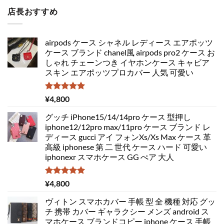
店長おすすめ
airpods ケース シャネル レディース エアポッツ
ケース ブランド chanel風 airpods pro2 ケース お
しゃれ チェーンつき イヤホンケース キャビア
スキン エアポッツプロカバー 人気 可愛い
5段階中
¥
4,800
5.00
の評価
グッチ iPhone15/14/14pro ケース 型押し
iphone12/12pro max/11pro ケース ブランド レ
ディース gucci アイ フォンXs/Xs Max ケース 革
高級 iphonese 第 二 世代 ケース ハード 可愛い
iphonexr スマホケース GG ぺア 大人
5段階中
¥
4,800
5.00
の評価
ヴィトン スマホカバー 手帳 型 全 機種 対応 グッ
チ 携帯 カバー ギャラクシー メンズ android ス
マホケース ブランドコピー iphone ケース 手帳