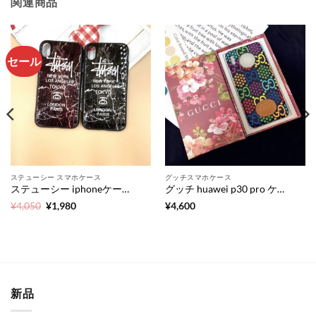
関連商品
セール
ステューシー スマホケース
グッチスマホケース
ステューシー iphoneケース 激安 iphone xr ケース 大理石柄 stussy iphonexr 携帯 カバー かっこいい アイフォンケースxr メンズ スマホケース 安い 店
グッチ huawei p30 pro ケース GGサイケデリック ファーウェイ p30 ケース かわいい gucci スマホカバー huawei mate 30 pro 人気 ファー ウェイ ケース mate30 カップル
元
現
¥
4,050
¥
1,980
¥
4,600
の
在
価
の
格
価
は
格
¥4,050
は
で
¥1,980
し
で
た。
す。
新品