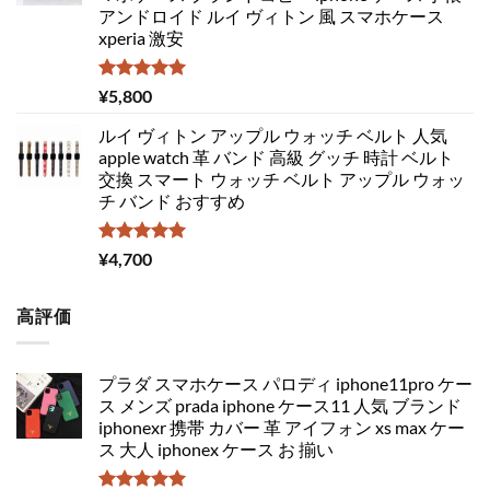
アンドロイド ルイ ヴィトン 風 スマホケース
xperia 激安
5段階中
¥
5,800
5.00
の評価
ルイ ヴィトン アップル ウォッチ ベルト 人気
apple watch 革 バンド 高級 グッチ 時計 ベルト
交換 スマート ウォッチ ベルト アップル ウォッ
チ バンド おすすめ
5段階中
¥
4,700
5.00
の評価
高評価
プラダ スマホケース パロディ iphone11pro ケー
ス メンズ prada iphone ケース11 人気 ブランド
iphonexr 携帯 カバー 革 アイフォン xs max ケー
ス 大人 iphonex ケース お 揃い