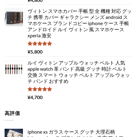
5.00
の評価
ヴィトン スマホカバー 手帳 型 全 機種 対応 グッ
チ 携帯 カバー ギャラクシー メンズ android ス
マホケース ブランドコピー iphone ケース 手帳
アンドロイド ルイ ヴィトン 風 スマホケース
xperia 激安
5段階中
¥
5,800
5.00
の評価
ルイ ヴィトン アップル ウォッチ ベルト 人気
apple watch 革 バンド 高級 グッチ 時計 ベルト
交換 スマート ウォッチ ベルト アップル ウォッ
チ バンド おすすめ
5段階中
¥
4,700
5.00
の評価
高評価
iphone xs ガラス ケース グッチ 大理石柄