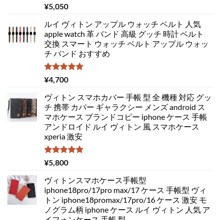
5段階中
¥
5,050
5.00
の評価
ルイ ヴィトン アップル ウォッチ ベルト 人気
apple watch 革 バンド 高級 グッチ 時計 ベルト
交換 スマート ウォッチ ベルト アップル ウォッ
チ バンド おすすめ
5段階中
¥
4,700
5.00
の評価
ヴィトン スマホカバー 手帳 型 全 機種 対応 グッ
チ 携帯 カバー ギャラクシー メンズ android ス
マホケース ブランドコピー iphone ケース 手帳
アンドロイド ルイ ヴィトン 風 スマホケース
xperia 激安
5段階中
¥
5,800
5.00
の評価
ヴィトンスマホケース手帳型
iphone18pro/17pro max/17 ケース 手帳型 ヴィ
トン iphone18promax/17pro/16 ケース 激安 モ
ノグラム柄 iphone ケース ルイ ヴィトン 人気 ア
イフォンケース 手帳 型