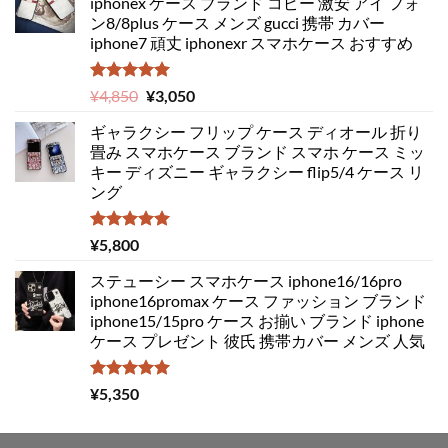
iphonex ケース ブランド コピー 激安 アイ フォ
ン8/8plus ケース メンズ gucci 携帯 カバー
iphone7 頑丈 iphonexr スマホケース おすすめ
5段階中
元
現
¥
4,850
¥
3,050
5.00
の評価
の
在
ギャラクシー フリップ ケース ディオール 折り
価
の
畳み スマホケース ブランド スマホ ケース ミッ
格
価
キー ディズニー ギャラクシー flip5/4 ケース リ
は
格
ング
¥4,850
は
で
¥3,050
し
で
5段階中
¥
5,800
5.00
の評価
た。
す。
ステューシー スマホケース iphone16/16pro
iphone16promax ケース ファッション ブランド
iphone15/15pro ケース お揃い ブランド iphone
ケース プレゼント 彼氏 携帯カバー メンズ 人気
5段階中
¥
5,350
5.00
の評価