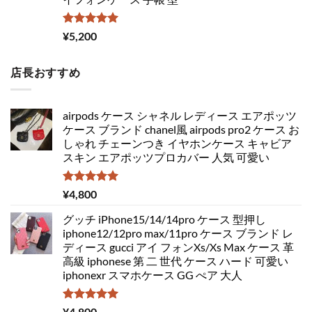
5段階中
¥
5,200
5.00
の評価
店長おすすめ
airpods ケース シャネル レディース エアポッツ
ケース ブランド chanel風 airpods pro2 ケース お
しゃれ チェーンつき イヤホンケース キャビア
スキン エアポッツプロカバー 人気 可愛い
5段階中
¥
4,800
5.00
の評価
グッチ iPhone15/14/14pro ケース 型押し
iphone12/12pro max/11pro ケース ブランド レ
ディース gucci アイ フォンXs/Xs Max ケース 革
高級 iphonese 第 二 世代 ケース ハード 可愛い
iphonexr スマホケース GG ぺア 大人
5段階中
¥
4,800