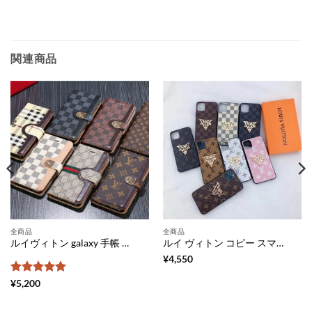
関連商品
全商品
全商品
ルイヴィトン galaxy 手帳 型 ケース ギャラクシーs24/23 ケース 人気 グッチ 携帯 カバー galaxy s24+ ケース メンズ burberry アンドロイド スマホ ケース 安い
ルイ ヴィトン コピー スマホ ケース アイフォンケース11 メンズ iphone11 pro ケース ブランド モノグラム iphone Xs/Xs Maxケース vuitton ダミエ柄 iphone ケースXr 大人 可愛い ヴィトン 風 iphone X ケース 耐衝撃
¥
4,550
5段階中
5
の
¥
5,200
評価